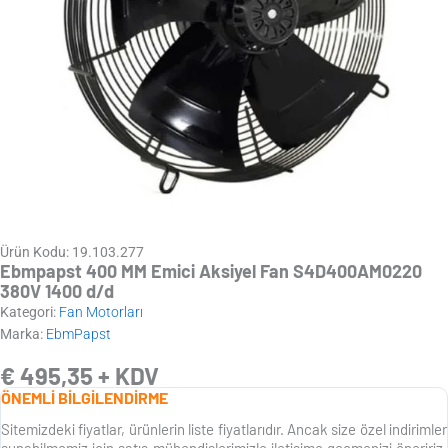
Ürün Kodu: 19.103.277
Ebmpapst 400 MM Emici Aksiyel Fan S4D400AM0220
380V 1400 d/d
Kategori:
Fan Motorları
Marka:
EbmPapst
€
495,35
+ KDV
ÖNEMLİ BİLGİLENDİRME
Sitemizdeki fiyatlar, ürünlerin liste fiyatlarıdır. Ancak size özel indirimler
sunabilmemiz için satış mühendislerimizle iletişime geçmenizi öneririz.