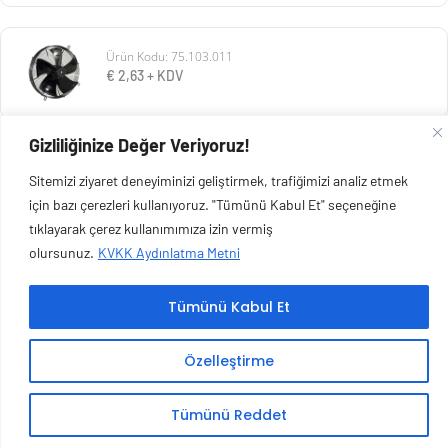
Ürün Kodu: 75.103.011
€
2,63
+ KDV
Gizliliğinize Değer Veriyoruz!
Ürün Kodu: 116.103.026
Sitemizi ziyaret deneyiminizi geliştirmek, trafiğimizi analiz etmek
€
32,17
+ KDV
için bazı çerezleri kullanıyoruz. "Tümünü Kabul Et" seçeneğine
tıklayarak çerez kullanımımıza izin vermiş
olursunuz.
KVKK Aydınlatma Metni
Tümünü Kabul Et
Copyright © 2026 Esen Isıtma Soğutma İnşaat Ltd Şti | Tüm Hakları Saklıdır.
Özelleştirme
Tümünü Reddet