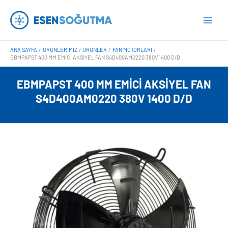
İçeriğe
Main
atla
Men
ANA SAYFA
ÜRÜNLERIMIZ
ÜRÜNLER
FAN MOTORLARI
EBMPAPST 400 MM EMICI AKSIYEL FAN S4D400AM0220 380V 1400 D/D
EBMPAPST 400 MM EMICI AKSIYEL FAN
S4D400AM0220 380V 1400 D/D