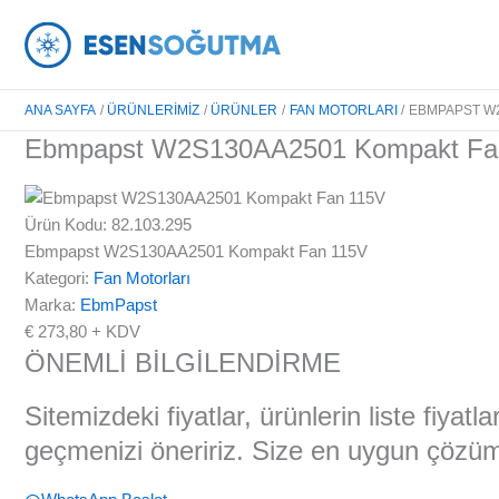
İçeriğe
atla
ANA SAYFA
ÜRÜNLERIMIZ
ÜRÜNLER
FAN MOTORLARI
EBMPAPST W2
Ebmpapst W2S130AA2501 Kompakt Fa
Ürün Kodu: 82.103.295
Ebmpapst W2S130AA2501 Kompakt Fan 115V
Kategori:
Fan Motorları
Marka:
EbmPapst
€
273,80
+ KDV
ÖNEMLİ BİLGİLENDİRME
Sitemizdeki fiyatlar, ürünlerin liste fiyat
geçmenizi öneririz. Size en uygun çözüml