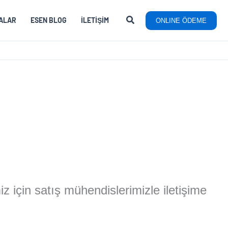
ALAR
ESEN BLOG
İLETIŞIM
ONLINE ÖDEME
miz için satış mühendislerimizle iletişime