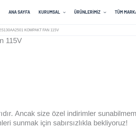
ANA SAYFA
KURUMSAL
ÜRÜNLERIMIZ
TÜM MARK
S130AA2501 KOMPAKT FAN 115V
n 115V
larıdır. Ancak size özel indirimler sunabilme
eri sunmak için sabırsızlıkla bekliyoruz!