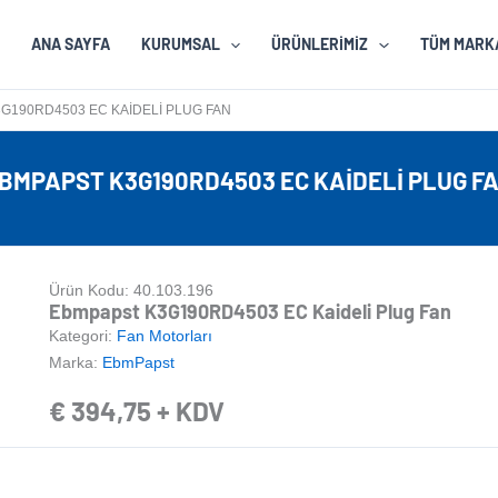
ANA SAYFA
KURUMSAL
ÜRÜNLERIMIZ
TÜM MARK
G190RD4503 EC KAIDELI PLUG FAN
BMPAPST K3G190RD4503 EC KAIDELI PLUG F
Ürün Kodu: 40.103.196
Ebmpapst K3G190RD4503 EC Kaideli Plug Fan
Kategori:
Fan Motorları
Marka:
EbmPapst
€
394,75
+ KDV