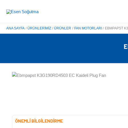
İçeriğe
atla
ANA SAYFA
ÜRÜNLERIMIZ
ÜRÜNLER
FAN MOTORLARI
EBMPAPST K3
E
ÖNEMLİ BİLGİLENDİRME