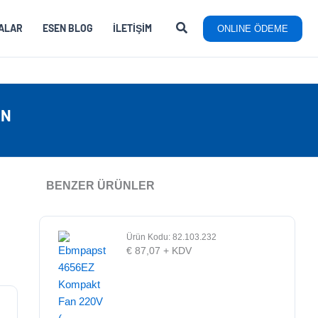
ALAR
ESEN BLOG
İLETIŞIM
ONLINE ÖDEME
AN
BENZER ÜRÜNLER
Ürün Kodu: 82.103.232
€
87,07
+ KDV