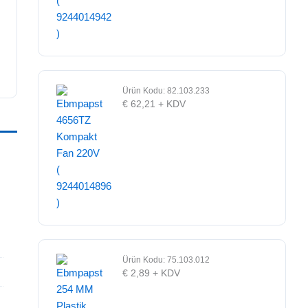
Ürün Kodu: 82.103.233
€
62,21
+ KDV
Ürün Kodu: 75.103.012
€
2,89
+ KDV