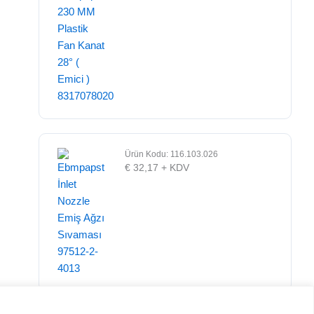
Ürün Kodu: 116.103.026
€
32,17
+ KDV