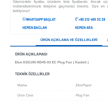
Sitemizdeki fiyatlar, ürünlerin liste fiyatlarıdır. Ancak 
mühendislerimizle iletişime geçmenizi öneririz. Size en
bekliyoruz!
WHATSAPP BAŞLAT
+90 212 485 32 28
HEMEN BAĞLAN
HEMEN ARA
ÜRÜN AÇIKLAMA VE ÖZELLIKLERI
ÜRÜN AÇIKLAMASI
Ebm K3G190-RD45-03 EC Plug Fan ( Kaideli )
TEKNIK ÖZELLIKLER
Marka
EbmPapst
Ürün Cinsi
Plug Fan