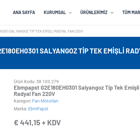
ANA SAYFA
KURUMSAL
ÜRÜNLERIMIZ
TÜM MA
301 SALYANGOZ TIP TEK EMIŞLI RADYAL FAN 220V
E180EH0301 SALYANGOZ TIP TEK EMIŞLI RAD
Ürün Kodu: 38.103.279
Ebmpapst G2E180EH0301 Salyangoz Tip Tek Emişli
Radyal Fan 220V
Kategori:
Fan Motorları
Marka:
EbmPapst
€
441,15
+ KDV