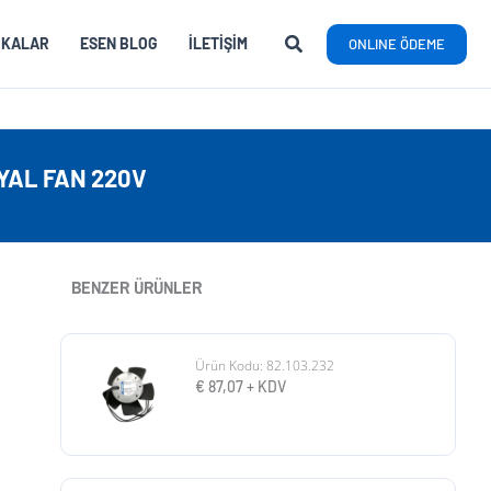
RKALAR
ESEN BLOG
İLETIŞIM
ONLINE ÖDEME
YAL FAN 220V
BENZER ÜRÜNLER
Ürün Kodu: 82.103.232
€
87,07
+ KDV