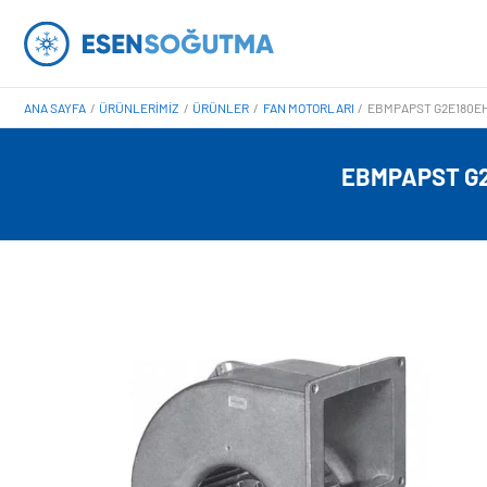
İçeriğe
atla
ANA SAYFA
ÜRÜNLERIMIZ
ÜRÜNLER
FAN MOTORLARI
EBMPAPST G2E180EH0
EBMPAPST G2