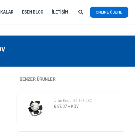
RKALAR
ESEN BLOG
İLETIŞIM
ONLINE ÖDEME
0V
BENZER ÜRÜNLER
Ürün Kodu: 82.103.232
€
87,07
+ KDV