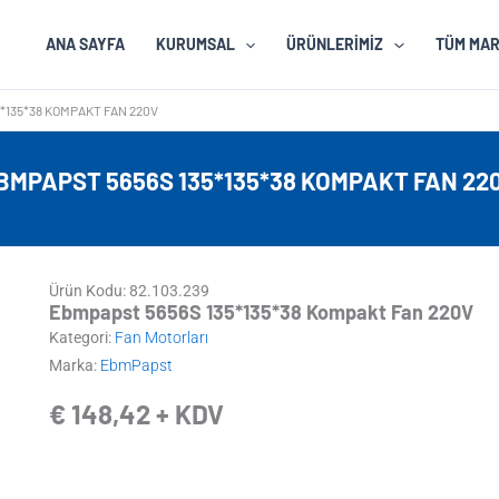
ANA SAYFA
KURUMSAL
ÜRÜNLERIMIZ
TÜM MA
*135*38 KOMPAKT FAN 220V
BMPAPST 5656S 135*135*38 KOMPAKT FAN 22
Ürün Kodu: 82.103.239
Ebmpapst 5656S 135*135*38 Kompakt Fan 220V
Kategori:
Fan Motorları
Marka:
EbmPapst
€
148,42
+ KDV