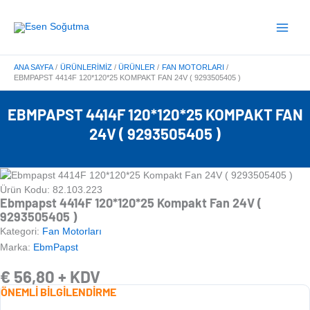
İçeriğe
Main
atla
Menu
ANA SAYFA
ÜRÜNLERIMIZ
ÜRÜNLER
FAN MOTORLARI
EBMPAPST 4414F 120*120*25 KOMPAKT FAN 24V ( 9293505405 )
EBMPAPST 4414F 120*120*25 KOMPAKT FAN
24V ( 9293505405 )
Ürün Kodu: 82.103.223
Ebmpapst 4414F 120*120*25 Kompakt Fan 24V (
9293505405 )
Kategori:
Fan Motorları
Marka:
EbmPapst
€
56,80
+ KDV
ÖNEMLİ BİLGİLENDİRME