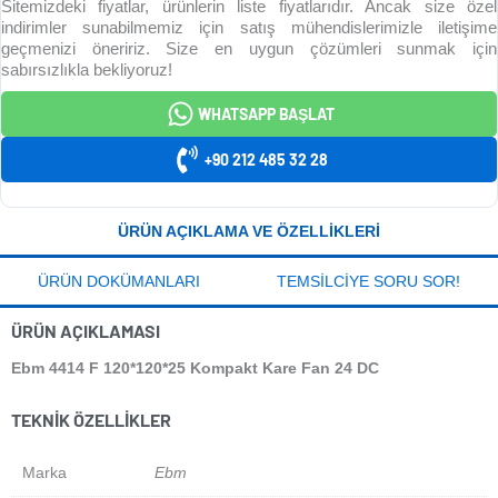
Sitemizdeki fiyatlar, ürünlerin liste fiyatlarıdır. Ancak size özel
indirimler sunabilmemiz için satış mühendislerimizle iletişime
geçmenizi öneririz. Size en uygun çözümleri sunmak için
sabırsızlıkla bekliyoruz!
WHATSAPP BAŞLAT
+90 212 485 32 28
ÜRÜN AÇIKLAMA VE ÖZELLIKLERI
ÜRÜN DOKÜMANLARI
TEMSILCIYE SORU SOR!
ÜRÜN AÇIKLAMASI
Ebm 4414 F 120*120*25 Kompakt Kare Fan 24 DC
TEKNIK ÖZELLIKLER
Marka
Ebm