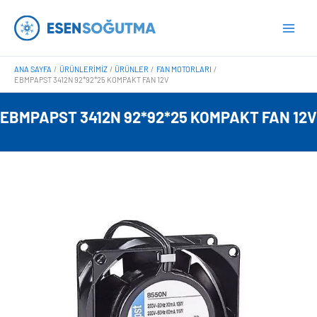
İçeriğe
Main
atla
Men
ANA SAYFA
ÜRÜNLERIMIZ
ÜRÜNLER
FAN MOTORLARI
EBMPAPST 3412N 92*92*25 KOMPAKT FAN 12V
EBMPAPST 3412N 92*92*25 KOMPAKT FAN 12V