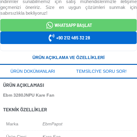
indirimler sunabilmemiz için satış mühendislerimizle iletişime
geçmenizi öneririz. Size en uygun çözümleri sunmak için
sabırsızlıkla bekliyoruz!
WHATSAPP BAŞLAT
+90 212 485 32 28
ÜRÜN AÇIKLAMA VE ÖZELLIKLERI
ÜRÜN DOKÜMANLARI
TEMSILCIYE SORU SOR!
ÜRÜN AÇIKLAMASI
Ebm 3280JNPU Kare Fan
TEKNIK ÖZELLIKLER
Marka
EbmPapst
Ürün Cinsi
Kare Fan