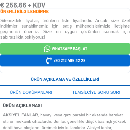
€
256,66
+ KDV
ÖNEMLİ BİLGİLENDİRME
Sitemizdeki fiyatlar, ürünlerin liste fiyatlarıdır. Ancak size özel
indirimler sunabilmemiz için satış mühendislerimizle iletişime
geçmenizi öneririz. Size en uygun çözümleri sunmak için
sabırsızlıkla bekliyoruz!
WHATSAPP BAŞLAT
+90 212 485 32 28
ÜRÜN AÇIKLAMA VE ÖZELLIKLERI
ÜRÜN DOKÜMANLARI
TEMSILCIYE SORU SOR!
ÜRÜN AÇIKLAMASI
AKSIYEL FANLAR,
havayı veya gazı paralel bir eksende hareket
ettiren mekanik cihazlardır. Bunlar, genellikle düşük basınçlı yüksek
debili hava akışlarını üretmek için kullanılırlar. Aksiyel fanlar,