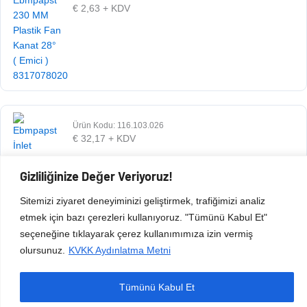
€
2,63
+ KDV
Ürün Kodu: 116.103.026
€
32,17
+ KDV
Gizliliğinize Değer Veriyoruz!
Sitemizi ziyaret deneyiminizi geliştirmek, trafiğimizi analiz
etmek için bazı çerezleri kullanıyoruz. "Tümünü Kabul Et"
seçeneğine tıklayarak çerez kullanımımıza izin vermiş
olursunuz.
KVKK Aydınlatma Metni
Tümünü Kabul Et
Copyright © 2026 Esen Isıtma Soğutma İnşaat Ltd Şti | Tüm Hakları Saklıdır.