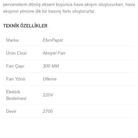
pervanelerin dönüş ekseni boyunca hava akışını oluştururken, hava
akışının yönüne dik bir basınç farkı oluştururlar.
TEKNIK ÖZELLIKLER
Marka
EbmPapst
Ürün Cinsi
Aksiyel Fan
Fan Çapı
300 MM
Fan Yönü
Üfleme
Elektrik
220V
Beslemesi
Devir
2700