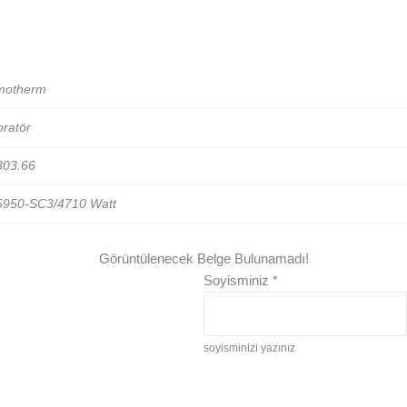
motherm
ratör
303.66
5950-SC3/4710 Watt
Görüntülenecek Belge Bulunamadı!
Soyisminiz
*
soyisminizi yazınız