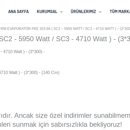
ANA SAYFA
KURUMSAL
ÜRÜNLERIMIZ
TÜM MARK
 EVAPORATÖR PKE 303.66 ( SC2 – 5950 WATT / SC3 – 4710 WATT ) – (3*300)
2 - 5950 Watt / SC3 - 4710 Watt ) - (3*3
10 Watt ) - (3*300) - (140 Cm)
larıdır. Ancak size özel indirimler sunabilme
eri sunmak için sabırsızlıkla bekliyoruz!