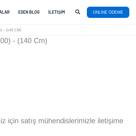
ALAR
ESEN BLOG
İLETIŞIM
ONLINE ÖDEME
 – (140 CM)
00) - (140 Cm)
miz için satış mühendislerimizle iletişime