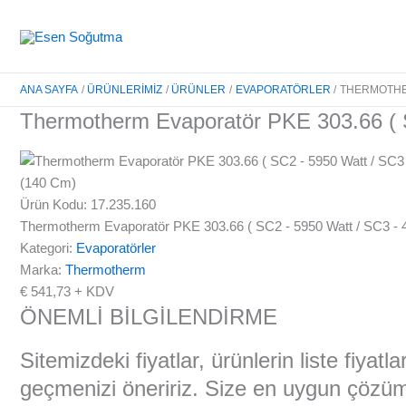
İçeriğe
atla
ANA SAYFA
ÜRÜNLERIMIZ
ÜRÜNLER
EVAPORATÖRLER
THERMOTHERM
Thermotherm Evaporatör PKE 303.66 ( SC
Ürün Kodu: 17.235.160
Thermotherm Evaporatör PKE 303.66 ( SC2 - 5950 Watt / SC3 - 47
Kategori:
Evaporatörler
Marka:
Thermotherm
€
541,73
+ KDV
ÖNEMLİ BİLGİLENDİRME
Sitemizdeki fiyatlar, ürünlerin liste fiyat
geçmenizi öneririz. Size en uygun çözüml