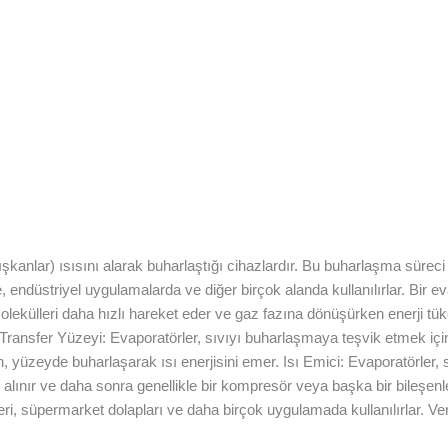
kanlar) ısısını alarak buharlaştığı cihazlardır. Bu buharlaşma süreci
 endüstriyel uygulamalarda ve diğer birçok alanda kullanılırlar. Bir e
lekülleri daha hızlı hareket eder ve gaz fazına dönüşürken enerji tük
Transfer Yüzeyi: Evaporatörler, sıvıyı buharlaşmaya teşvik etmek için 
 yüzeyde buharlaşarak ısı enerjisini emer. Isı Emici: Evaporatörler, 
lınır ve daha sonra genellikle bir kompresör veya başka bir bileşenle
eri, süpermarket dolapları ve daha birçok uygulamada kullanılırlar. V