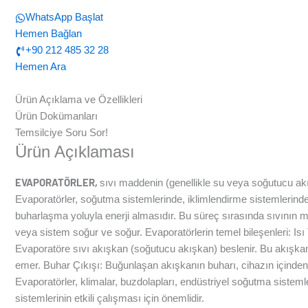
WhatsApp Başlat
Hemen Bağlan
+90 212 485 32 28
Hemen Ara
Ürün Açıklama ve Özellikleri
Ürün Dokümanları
Temsilciye Soru Sor!
Ürün Açıklaması
EVAPORATÖRLER,
sıvı maddenin (genellikle su veya soğutucu akış
Evaporatörler, soğutma sistemlerinde, iklimlendirme sistemlerinde,
buharlaşma yoluyla enerji almasıdır. Bu süreç sırasında sıvının mo
veya sistem soğur ve soğur. Evaporatörlerin temel bileşenleri: Isı 
Evaporatöre sıvı akışkan (soğutucu akışkan) beslenir. Bu akışkan,
emer. Buhar Çıkışı: Buğunlaşan akışkanın buharı, cihazın içinden a
Evaporatörler, klimalar, buzdolapları, endüstriyel soğutma sisteml
sistemlerinin etkili çalışması için önemlidir.