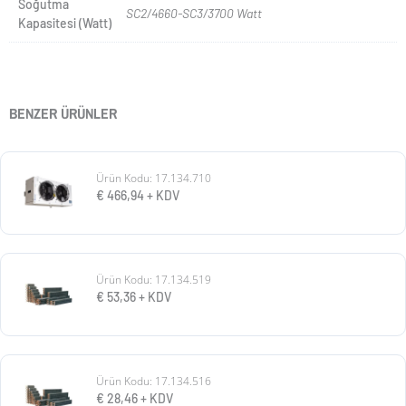
Soğutma
SC2/4660-SC3/3700 Watt
Kapasitesi (Watt)
BENZER ÜRÜNLER
Ürün Kodu: 17.134.710
€
466,94
+ KDV
Ürün Kodu: 17.134.519
€
53,36
+ KDV
Ürün Kodu: 17.134.516
€
28,46
+ KDV