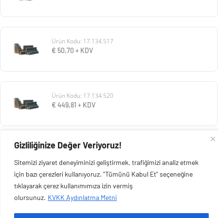
Ürün Kodu: 17.134.517
€
50,70
+ KDV
Ürün Kodu: 17.134.520
€
449,81
+ KDV
Gizliliğinize Değer Veriyoruz!
Ürün Kodu: 17.134.525
€
192,11
+ KDV
Sitemizi ziyaret deneyiminizi geliştirmek, trafiğimizi analiz etmek
için bazı çerezleri kullanıyoruz. "Tümünü Kabul Et" seçeneğine
tıklayarak çerez kullanımımıza izin vermiş
olursunuz.
KVKK Aydınlatma Metni