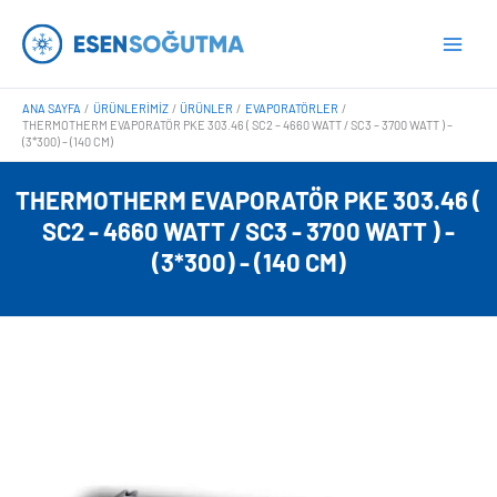
İçeriğe
Main
atla
Men
ANA SAYFA
ÜRÜNLERIMIZ
ÜRÜNLER
EVAPORATÖRLER
THERMOTHERM EVAPORATÖR PKE 303.46 ( SC2 – 4660 WATT / SC3 – 3700 WATT ) –
(3*300) – (140 CM)
THERMOTHERM EVAPORATÖR PKE 303.46 (
SC2 - 4660 WATT / SC3 - 3700 WATT ) -
(3*300) - (140 CM)