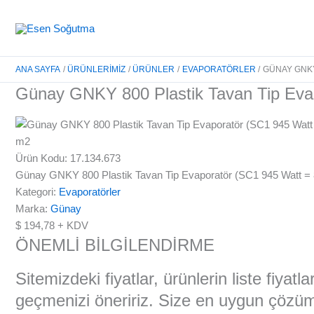
İçeriğe
atla
ANA SAYFA
ÜRÜNLERIMIZ
ÜRÜNLER
EVAPORATÖRLER
GÜNAY GNKY 
Günay GNKY 800 Plastik Tavan Tip Evapo
Ürün Kodu: 17.134.673
Günay GNKY 800 Plastik Tavan Tip Evaporatör (SC1 945 Watt = 8
Kategori:
Evaporatörler
Marka:
Günay
$
194,78
+ KDV
ÖNEMLİ BİLGİLENDİRME
Sitemizdeki fiyatlar, ürünlerin liste fiyat
geçmenizi öneririz. Size en uygun çözüml