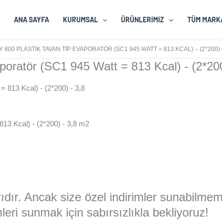
ANA SAYFA
KURUMSAL
ÜRÜNLERIMIZ
TÜM MARK
800 PLASTIK TAVAN TIP EVAPORATÖR (SC1 945 WATT = 813 KCAL) – (2*200) 
ratör (SC1 945 Watt = 813 Kcal) - (2*200
13 Kcal) - (2*200) - 3,8 m2
larıdır. Ancak size özel indirimler sunabilme
eri sunmak için sabırsızlıkla bekliyoruz!