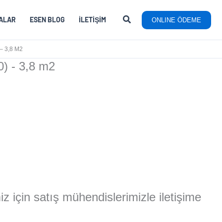
ALAR
ESEN BLOG
İLETIŞIM
ONLINE ÖDEME
– 3,8 M2
) - 3,8 m2
miz için satış mühendislerimizle iletişime