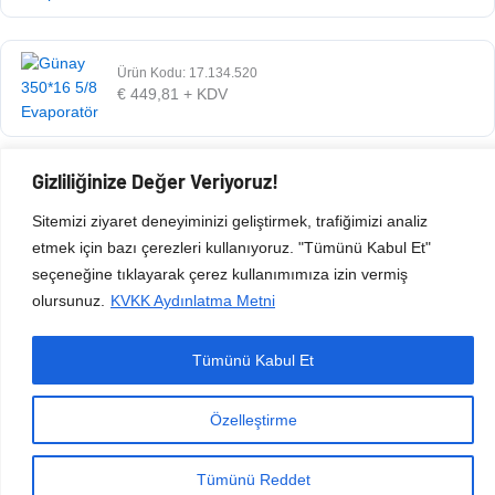
Ürün Kodu: 17.134.520
€
449,81
+ KDV
Gizliliğinize Değer Veriyoruz!
Ürün Kodu: 17.134.525
€
192,11
+ KDV
Sitemizi ziyaret deneyiminizi geliştirmek, trafiğimizi analiz
etmek için bazı çerezleri kullanıyoruz. "Tümünü Kabul Et"
seçeneğine tıklayarak çerez kullanımımıza izin vermiş
olursunuz.
KVKK Aydınlatma Metni
Tümünü Kabul Et
Copyright © 2026 Esen Isıtma Soğutma İnşaat Ltd Şti | Tüm Hakları Saklıdır.
Özelleştirme
Tümünü Reddet