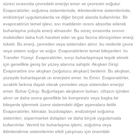
süreci sırasında çevredeki enerjiyi emer ve çevresini soğutur.
Evaporatörler, soğutma sistemlerinde, iklimlendirme sistemlerinde,
endüstriyel uygulamalarda ve diğer birçok alanda kullanılırlar. Bir
evaporatörün temel işlevi, sıvı maddenin ısısını absorbe ederek
buharlaşma yoluyla enerji almasıdır. Bu süreç sırasında sıvının
molekülleri daha hızlı hareket eder ve gaz fazına dönüşürken enerji
tüketir. Bu enerji, çevreden veya sistemden alınır, bu nedenle çevre
veya sistem soğur ve soğur. Evaporatörlerin temel bileşenleri: Isı
Transfer Yüzeyi: Evaporatörler, sıvıyı buharlaşmaya teşvik etmek
için genellikle geniş bir yüzey alanına sahiptir. Akışkan Girişi:
Evaporatöre sıvı akışkan (soğutucu akışkan) beslenir. Bu akışkan,
yüzeyde buharlaşarak ısı enerjisini emer. Isı Emici: Evaporatörler,
sıcaklık farkına dayalı olarak çevreden veya sistemden enerjiyi
emer. Buhar Çıkışı: Buğunlaşan akışkanın buharı, cihazın içinden
alınır ve daha sonra genellikle bir kompresör veya başka bir
bileşenle işlenmek üzere sistemdeki diğer aşamalara iletilir.
Evaporatörler, klimalar, buzdolapları, endüstriyel soğutma
sistemleri, süpermarket dolapları ve daha birçok uygulamada
kullanılırlar. Verimli bir buharlaşma işlemi, soğutma veya
iklimlendirme sistemlerinin etkili çalışması için önemlidir.