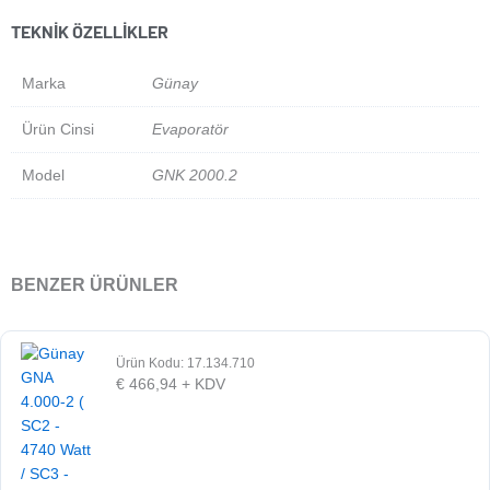
TEKNIK ÖZELLIKLER
Marka
Günay
Ürün Cinsi
Evaporatör
Model
GNK 2000.2
BENZER ÜRÜNLER
Ürün Kodu: 17.134.710
€
466,94
+ KDV