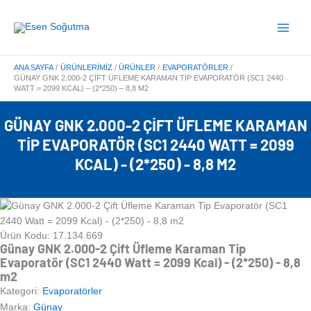
İçeriğe
Main
atla
Menu
ANA SAYFA
ÜRÜNLERIMIZ
ÜRÜNLER
EVAPORATÖRLER
GÜNAY GNK 2.000-2 ÇIFT ÜFLEME KARAMAN TIP EVAPORATÖR (SC1 2440
WATT = 2099 KCAL) – (2*250) – 8,8 M2
GÜNAY GNK 2.000-2 ÇIFT ÜFLEME KARAMAN
TIP EVAPORATÖR (SC1 2440 WATT = 2099
KCAL) - (2*250) - 8,8 M2
Ürün Kodu: 17.134.669
Günay GNK 2.000-2 Çift Üfleme Karaman Tip
Evaporatör (SC1 2440 Watt = 2099 Kcal) - (2*250) - 8,8
m2
Kategori:
Evaporatörler
Marka:
Günay