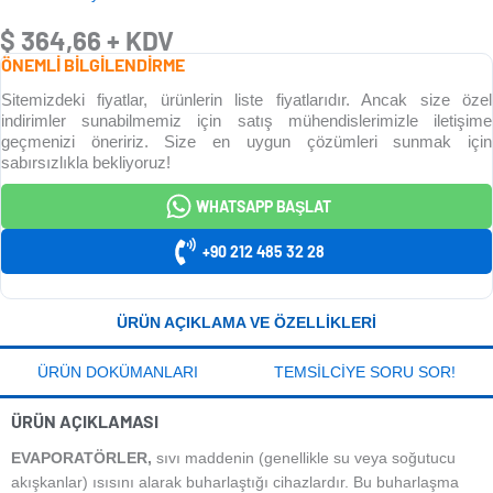
$
364,66
+ KDV
ÖNEMLİ BİLGİLENDİRME
Sitemizdeki fiyatlar, ürünlerin liste fiyatlarıdır. Ancak size özel
indirimler sunabilmemiz için satış mühendislerimizle iletişime
geçmenizi öneririz. Size en uygun çözümleri sunmak için
sabırsızlıkla bekliyoruz!
WHATSAPP BAŞLAT
+90 212 485 32 28
ÜRÜN AÇIKLAMA VE ÖZELLIKLERI
ÜRÜN DOKÜMANLARI
TEMSILCIYE SORU SOR!
ÜRÜN AÇIKLAMASI
EVAPORATÖRLER,
sıvı maddenin (genellikle su veya soğutucu
akışkanlar) ısısını alarak buharlaştığı cihazlardır. Bu buharlaşma