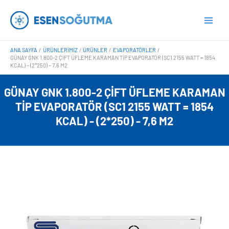
İçeriğe
Main
atla
Men
ANA SAYFA
ÜRÜNLERIMIZ
ÜRÜNLER
EVAPORATÖRLER
GÜNAY GNK 1.800-2 ÇIFT ÜFLEME KARAMAN TIP EVAPORATÖR (SC1 2155 WATT = 1854
KCAL) – (2*250) – 7,6 M2
GÜNAY GNK 1.800-2 ÇIFT ÜFLEME KARAMAN
TIP EVAPORATÖR (SC1 2155 WATT = 1854
KCAL) - (2*250) - 7,6 M2