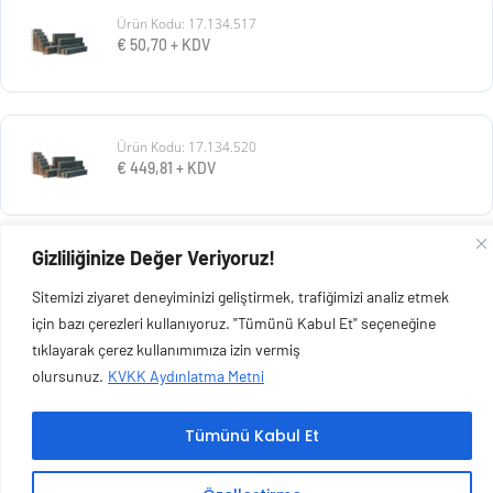
Ürün Kodu: 17.134.517
€
50,70
+ KDV
Ürün Kodu: 17.134.520
€
449,81
+ KDV
Gizliliğinize Değer Veriyoruz!
Ürün Kodu: 17.134.525
€
192,11
+ KDV
Sitemizi ziyaret deneyiminizi geliştirmek, trafiğimizi analiz etmek
için bazı çerezleri kullanıyoruz. "Tümünü Kabul Et" seçeneğine
tıklayarak çerez kullanımımıza izin vermiş
olursunuz.
KVKK Aydınlatma Metni
Copyright © 2026 Esen Isıtma Soğutma İnşaat Ltd Şti | Tüm Hakları Saklıdır.
Tümünü Kabul Et