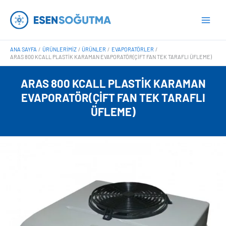
İçeriğe
Main
atla
Men
ANA SAYFA
ÜRÜNLERIMIZ
ÜRÜNLER
EVAPORATÖRLER
ARAS 800 KCALL PLASTIK KARAMAN EVAPORATÖR(ÇIFT FAN TEK TARAFLI ÜFLEME)
ARAS 800 KCALL PLASTIK KARAMAN
EVAPORATÖR(ÇIFT FAN TEK TARAFLI
ÜFLEME)