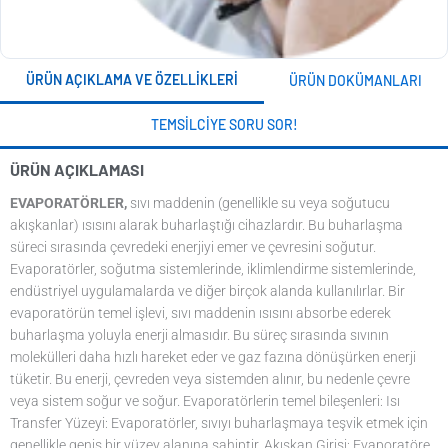
ÜRÜN AÇIKLAMA VE ÖZELLIKLERI
ÜRÜN DOKÜMANLARI
TEMSILCIYE SORU SOR!
ÜRÜN AÇIKLAMASI
EVAPORATÖRLER,
sıvı maddenin (genellikle su veya soğutucu
akışkanlar) ısısını alarak buharlaştığı cihazlardır. Bu buharlaşma
süreci sırasında çevredeki enerjiyi emer ve çevresini soğutur.
Evaporatörler, soğutma sistemlerinde, iklimlendirme sistemlerinde,
endüstriyel uygulamalarda ve diğer birçok alanda kullanılırlar. Bir
evaporatörün temel işlevi, sıvı maddenin ısısını absorbe ederek
buharlaşma yoluyla enerji almasıdır. Bu süreç sırasında sıvının
molekülleri daha hızlı hareket eder ve gaz fazına dönüşürken enerji
tüketir. Bu enerji, çevreden veya sistemden alınır, bu nedenle çevre
veya sistem soğur ve soğur. Evaporatörlerin temel bileşenleri: Isı
Transfer Yüzeyi: Evaporatörler, sıvıyı buharlaşmaya teşvik etmek için
genellikle geniş bir yüzey alanına sahiptir. Akışkan Girişi: Evaporatöre