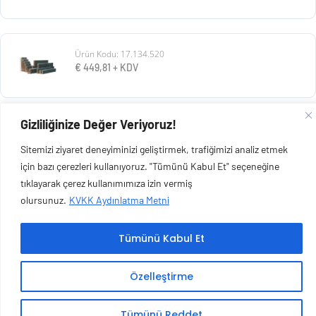
Ürün Kodu: 17.134.520
€
449,81
+ KDV
Gizliliğinize Değer Veriyoruz!
Ürün Kodu: 17.134.525
€
192,11
+ KDV
Sitemizi ziyaret deneyiminizi geliştirmek, trafiğimizi analiz etmek
için bazı çerezleri kullanıyoruz. "Tümünü Kabul Et" seçeneğine
tıklayarak çerez kullanımımıza izin vermiş
olursunuz.
KVKK Aydınlatma Metni
Copyright © 2026 Esen Isıtma Soğutma İnşaat Ltd Şti | Tüm Hakları Saklıdır.
Tümünü Kabul Et
Özelleştirme
Tümünü Reddet