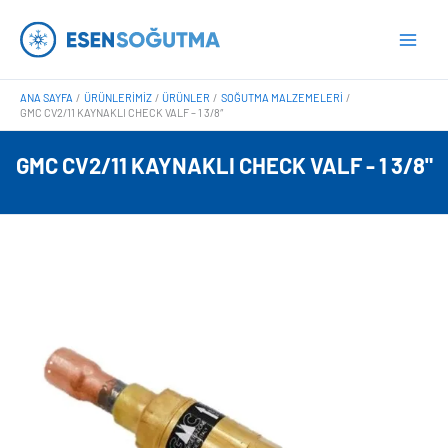
İçeriğe
Main
atla
Men
ANA SAYFA
ÜRÜNLERIMIZ
ÜRÜNLER
SOĞUTMA MALZEMELERI
GMC CV2/11 KAYNAKLI CHECK VALF – 1 3/8″
GMC CV2/11 KAYNAKLI CHECK VALF - 1 3/8"