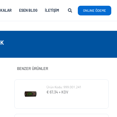
RKALAR
ESEN BLOG
İLETIŞIM
ONLINE ÖDEME
IK
BENZER ÜRÜNLER
Ürün Kodu: 999.001.241
€
67,34
+ KDV