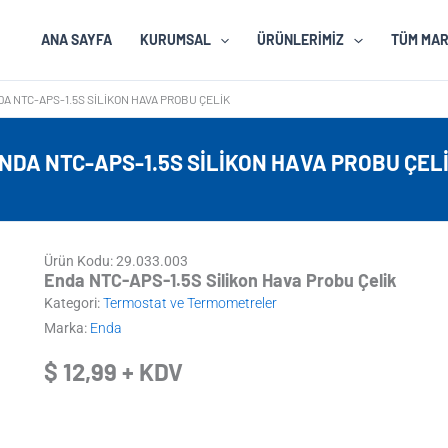
ANA SAYFA
KURUMSAL
ÜRÜNLERIMIZ
TÜM MA
A NTC-APS-1.5S SILIKON HAVA PROBU ÇELIK
NDA NTC-APS-1.5S SILIKON HAVA PROBU ÇEL
Ürün Kodu: 29.033.003
Enda NTC-APS-1.5S Silikon Hava Probu Çelik
Kategori:
Termostat ve Termometreler
Marka:
Enda
$
12,99
+ KDV