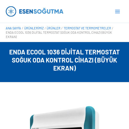
İçeriğe
Main
atla
Men
ANA SAYFA
ÜRÜNLERIMIZ
ÜRÜNLER
TERMOSTAT VE TERMOMETRELER
ENDA ECOOL 1036 DIJITAL TERMOSTAT SOĞUK ODA KONTROL CIHAZI (BÜYÜK
EKRAN)
ENDA ECOOL 1036 DIJITAL TERMOSTAT
SOĞUK ODA KONTROL CIHAZI (BÜYÜK
EKRAN)