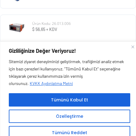
Ürün Kodu: 26.013.006
$
56,65
+ KDV
Gizliliğinize Değer Veriyoruz!
Ürün Kodu: 99.020.083
Sitemizi ziyaret deneyiminizi geliştirmek, trafiğimizi analiz etmek
€
397,70
+ KDV
için bazı çerezleri kullanıyoruz. "Tümünü Kabul Et" seçeneğine
tıklayarak çerez kullanımımıza izin vermiş
olursunuz.
KVKK Aydınlatma Metni
Tümünü Kabul Et
Copyright © 2026 Esen Isıtma Soğutma İnşaat Ltd Şti | Tüm Hakları Saklıdır.
Özelleştirme
Tümünü Reddet