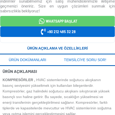
indirimler sunabilmemiz için satış mühendislerimizle iletişime
geçmenizi öneririz. Size en uygun çözümleri sunmak için
sabırsızlıkla bekliyoruz!
WHATSAPP BAŞLAT
+90 212 485 32 28
ÜRÜN AÇIKLAMA VE ÖZELLIKLERI
ÜRÜN DOKÜMANLARI
TEMSILCIYE SORU SOR!
ÜRÜN AÇIKLAMASI
KOMPRESÖRLER ,
HVAC sistemlerinde soğutucu akışkanın
basınç seviyesini yükseltmek için kullanılan bileşenlerdir.
Kompresörler, gaz halindeki soğutucu akışkanı sıkıştırarak yüksek
basınçlı sıvı haline getirir. Bu sayede, sıcaklığın yükselmesi ve
enerji transferinin gerçekleştirilmesi sağlanır. Kompresörler, farklı
tiplerde ve kapasitelerde mevcuttur ve HVAC sistemlerinin soğutma
veya ısıtma işlemini gerçekleştirmesini sağlar.