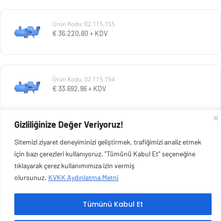
Ürün Kodu: 02.115.155
€
36.220,80
+ KDV
Ürün Kodu: 02.115.154
€
33.692,96
+ KDV
Gizliliğinize Değer Veriyoruz!
Ürün Kodu: 02.115.153
Sitemizi ziyaret deneyiminizi geliştirmek, trafiğimizi analiz etmek
€
30.928,80
+ KDV
için bazı çerezleri kullanıyoruz. "Tümünü Kabul Et" seçeneğine
tıklayarak çerez kullanımımıza izin vermiş
olursunuz.
KVKK Aydınlatma Metni
Tümünü Kabul Et
Copyright © 2026 Esen Isıtma Soğutma İnşaat Ltd Şti | Tüm Hakları Saklıdır.