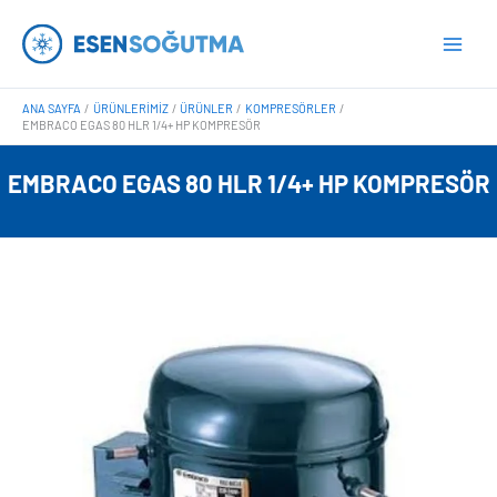
İçeriğe
Main
atla
Men
ANA SAYFA
ÜRÜNLERIMIZ
ÜRÜNLER
KOMPRESÖRLER
EMBRACO EGAS 80 HLR 1/4+ HP KOMPRESÖR
EMBRACO EGAS 80 HLR 1/4+ HP KOMPRESÖR