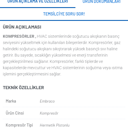
ÜRÜN AÇIKLAMA VE ÖZELLIKLERI
ÜRÜN DOKÜMANLARI
TEMSILCIYE SORU SOR!
ÜRÜN AÇIKLAMASI
KOMPRESÖRLER ,
HVAC sistemlerinde soğutucu akışkanın basınç
seviyesini yükseltmek için kullanılan bileşenlerdir. Kompresörler, gaz
halindeki soğutucu akışkanı sıkıştırarak yüksek basınçlı sıvı haline
getirir. Bu sayede, sıcaklığın yükselmesi ve enerji transferinin
gerçekleştirilmesi sağlanır. Kompresörler, farklı tiplerde ve
kapasitelerde mevcuttur ve HVAC sistemlerinin soğutma veya ısıtma
işlemini gerçekleştirmesini sağlar.
TEKNIK ÖZELLIKLER
Marka
Embraco
Ürün Cinsi
Kompresör
Kompresör Tipi
Hermetik Pistonlu