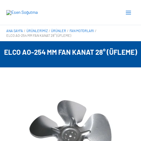
İçeriğe
Main
atla
Men
ANA SAYFA
ÜRÜNLERIMIZ
ÜRÜNLER
FAN MOTORLARI
ELCO AO-254 MM FAN KANAT 28° (ÜFLEME)
ELCO AO-254 MM FAN KANAT 28° (ÜFLEME)