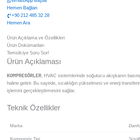
WhatsApp Başlat
Hemen Bağlan
+90 212 485 32 28
Hemen Ara
Ürün Açıklama ve Özellikleri
Ürün Dokümanları
Temsilciye Soru Sor!
Ürün Açıklaması
KOMPRESÖRLER
, HVAC sistemlerinde soğutucu akışkanın basınç s
haline getirir. Bu sayede, sıcaklığın yükselmesi ve enerji transfe
işlemini gerçekleştirmesini sağlar.
Teknik Özellikler
Marka
Danf
Kompresör Tipi
Scroll