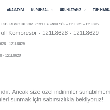
ANA SAYFA
KURUMSAL
ÜRÜNLERIMIZ
TÜM MARK
 015 T4LP9 2 HP 380V SCROLL KOMPRESÖR – 121L8628 – 121L8629
ll Kompresör - 121L8628 - 121L8629
8 - 121L8629
larıdır. Ancak size özel indirimler sunabilme
eri sunmak için sabırsızlıkla bekliyoruz!