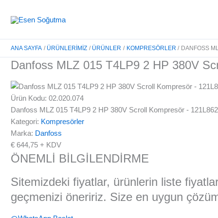
İçeriğe
atla
ANA SAYFA
ÜRÜNLERIMIZ
ÜRÜNLER
KOMPRESÖRLER
DANFOSS MLZ
Danfoss MLZ 015 T4LP9 2 HP 380V Scro
Ürün Kodu: 02.020.074
Danfoss MLZ 015 T4LP9 2 HP 380V Scroll Kompresör - 121L862
Kategori:
Kompresörler
Marka:
Danfoss
€
644,75
+ KDV
ÖNEMLİ BİLGİLENDİRME
Sitemizdeki fiyatlar, ürünlerin liste fiyat
geçmenizi öneririz. Size en uygun çözüml