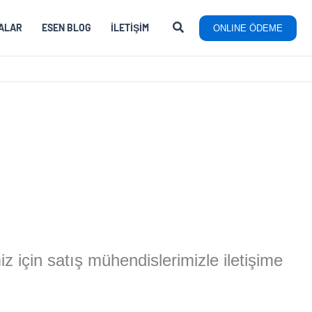
ALAR
ESEN BLOG
İLETIŞIM
ONLINE ÖDEME
miz için satış mühendislerimizle iletişime