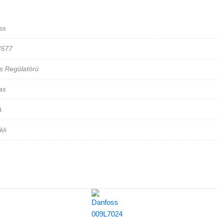
ss
4577
s Regülatörü
as
A
klı