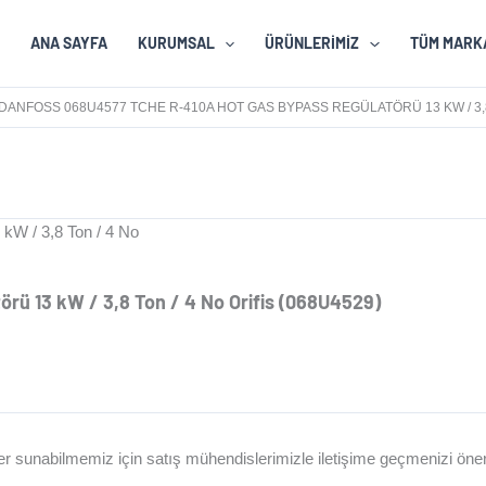
ANA SAYFA
KURUMSAL
ÜRÜNLERIMIZ
TÜM MARK
DANFOSS 068U4577 TCHE R-410A HOT GAS BYPASS REGÜLATÖRÜ 13 KW / 3,8 
A HOT GAS BYPASS REGÜLATÖRÜ 13 KW / 3,8 
ü 13 kW / 3,8 Ton / 4 No Orifis (068U4529)
irimler sunabilmemiz için satış mühendislerimizle iletişime geçmenizi ön