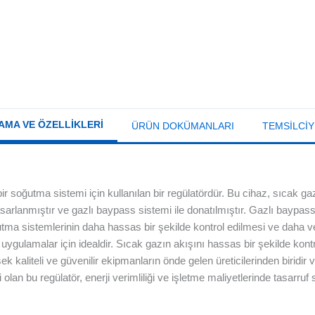
AMA VE ÖZELLIKLERI
ÜRÜN DOKÜMANLARI
TEMSILCIY
utma sistemi için kullanılan bir regülatördür. Bu cihaz, sıcak gaz
asarlanmıştır ve gazlı baypass sistemi ile donatılmıştır. Gazlı baypa
a sistemlerinin daha hassas bir şekilde kontrol edilmesi ve daha ver
ygulamalar için idealdir. Sıcak gazın akışını hassas bir şekilde kontrol
k kaliteli ve güvenilir ekipmanların önde gelen üreticilerinden biridir 
olan bu regülatör, enerji verimliliği ve işletme maliyetlerinde tasarruf 