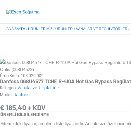
İçeriğe
atla
ANA SAYFA
ÜRÜNLERIMIZ
ÜRÜNLER
VANALAR VE REGÜLATÖRLER
DANFOSS 068U4577 TCHE R-410
Ürün Kodu: 108.020.009
Danfoss 068U4577 TCHE R-410A Hot Gas Bypass Regülatör
Kategori:
Vanalar ve Regülatörler
Marka:
Danfoss
€
185,40
+ KDV
ÖNEMLİ BİLGİLENDİRME
Sitemizdeki fiyatlar, ürünlerin liste fiyatlarıdır. Ancak size özel ind