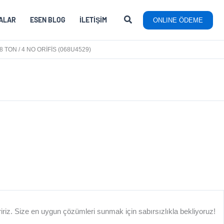
ALAR
ESEN BLOG
İLETIŞIM
ONLINE ÖDEME
TON / 4 NO ORIFIS (068U4529)
TON / 4 NO ORIFIS (068U4529)
eririz. Size en uygun çözümleri sunmak için sabırsızlıkla bekliyoruz!