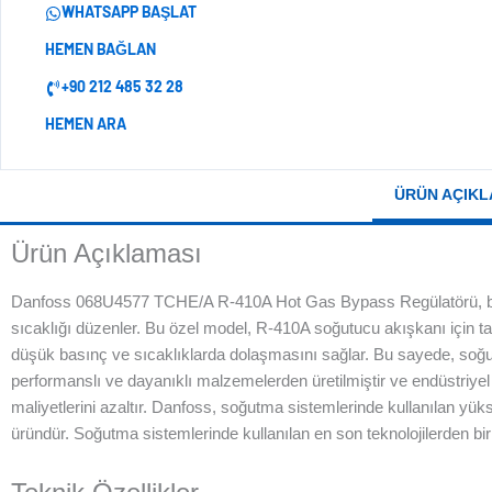
WHATSAPP BAŞLAT
HEMEN BAĞLAN
+90 212 485 32 28
HEMEN ARA
ÜRÜN AÇIKL
Ürün Açıklaması
Danfoss 068U4577 TCHE/A R-410A Hot Gas Bypass Regülatörü, bir soğ
sıcaklığı düzenler. Bu özel model, R-410A soğutucu akışkanı için t
düşük basınç ve sıcaklıklarda dolaşmasını sağlar. Bu sayede, soğutm
performanslı ve dayanıklı malzemelerden üretilmiştir ve endüstriyel u
maliyetlerini azaltır. Danfoss, soğutma sistemlerinde kullanılan yükse
üründür. Soğutma sistemlerinde kullanılan en son teknolojilerden biri 