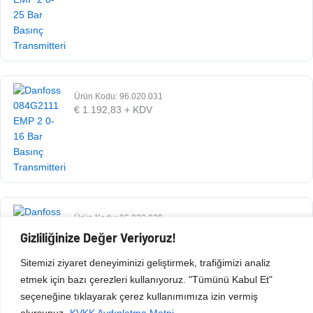
Ürün Kodu: 96.020.031
€
1.192,83
+ KDV
Ürün Kodu: 96.020.030
€
1.192,83
+ KDV
Gizliliğinize Değer Veriyoruz!
Sitemizi ziyaret deneyiminizi geliştirmek, trafiğimizi analiz
etmek için bazı çerezleri kullanıyoruz. "Tümünü Kabul Et"
seçeneğine tıklayarak çerez kullanımımıza izin vermiş
olursunuz.
KVKK Aydınlatma Metni