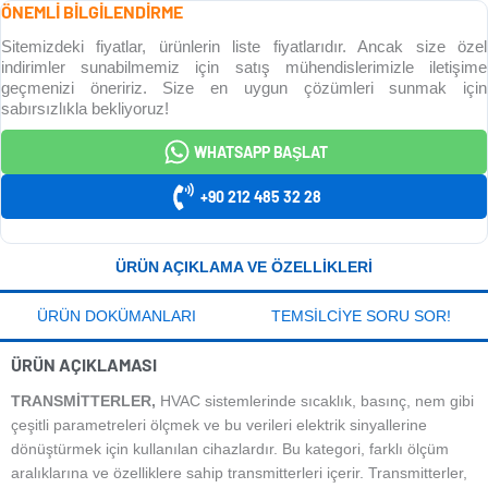
ÖNEMLİ BİLGİLENDİRME
Sitemizdeki fiyatlar, ürünlerin liste fiyatlarıdır. Ancak size özel
indirimler sunabilmemiz için satış mühendislerimizle iletişime
geçmenizi öneririz. Size en uygun çözümleri sunmak için
sabırsızlıkla bekliyoruz!
WHATSAPP BAŞLAT
+90 212 485 32 28
ÜRÜN AÇIKLAMA VE ÖZELLIKLERI
ÜRÜN DOKÜMANLARI
TEMSILCIYE SORU SOR!
ÜRÜN AÇIKLAMASI
TRANSMITTERLER,
HVAC sistemlerinde sıcaklık, basınç, nem gibi
çeşitli parametreleri ölçmek ve bu verileri elektrik sinyallerine
dönüştürmek için kullanılan cihazlardır. Bu kategori, farklı ölçüm
aralıklarına ve özelliklere sahip transmitterleri içerir. Transmitterler,