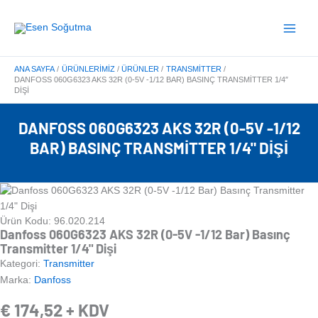
İçeriğe
Main
atla
Menu
ANA SAYFA
ÜRÜNLERIMIZ
ÜRÜNLER
TRANSMITTER
DANFOSS 060G6323 AKS 32R (0-5V -1/12 BAR) BASINÇ TRANSMITTER 1/4″
DIŞI
DANFOSS 060G6323 AKS 32R (0-5V -1/12
BAR) BASINÇ TRANSMITTER 1/4" DIŞI
Ürün Kodu: 96.020.214
Danfoss 060G6323 AKS 32R (0-5V -1/12 Bar) Basınç
Transmitter 1/4" Dişi
Kategori:
Transmitter
Marka:
Danfoss
€
174,52
+ KDV