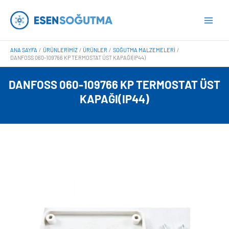
İçeriğe
Main
atla
Men
ANA SAYFA
ÜRÜNLERIMIZ
ÜRÜNLER
SOĞUTMA MALZEMELERI
DANFOSS 060-109766 KP TERMOSTAT ÜST KAPAĞI(IP44)
DANFOSS 060-109766 KP TERMOSTAT ÜST
KAPAĞI(IP44)