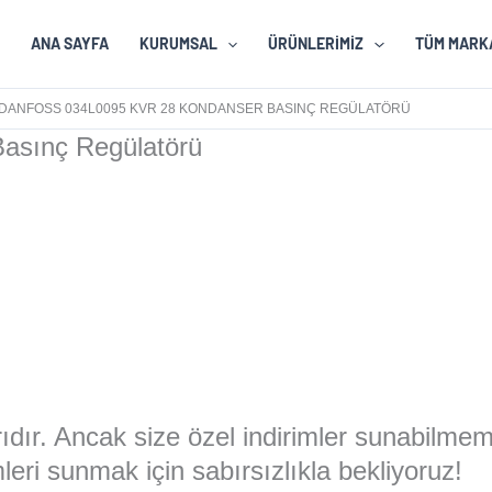
ANA SAYFA
KURUMSAL
ÜRÜNLERIMIZ
TÜM MARK
DANFOSS 034L0095 KVR 28 KONDANSER BASINÇ REGÜLATÖRÜ
asınç Regülatörü
larıdır. Ancak size özel indirimler sunabilme
eri sunmak için sabırsızlıkla bekliyoruz!