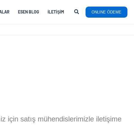
ALAR
ESEN BLOG
İLETIŞIM
ONLINE ÖDEME
miz için satış mühendislerimizle iletişime