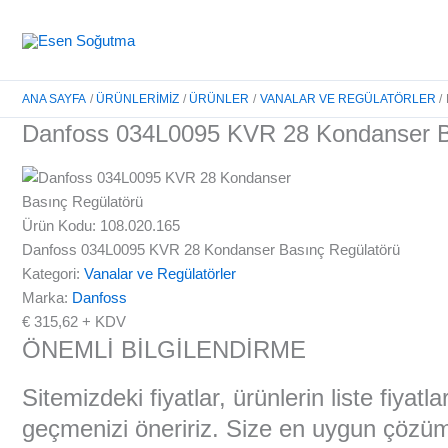
İçeriğe
atla
ANA SAYFA
ÜRÜNLERIMIZ
ÜRÜNLER
VANALAR VE REGÜLATÖRLER
Danfoss 034L0095 KVR 28 Kondanser B
Ürün Kodu: 108.020.165
Danfoss 034L0095 KVR 28 Kondanser Basınç Regülatörü
Kategori:
Vanalar ve Regülatörler
Marka:
Danfoss
€
315,62
+ KDV
ÖNEMLİ BİLGİLENDİRME
Sitemizdeki fiyatlar, ürünlerin liste fiyat
geçmenizi öneririz. Size en uygun çözüml