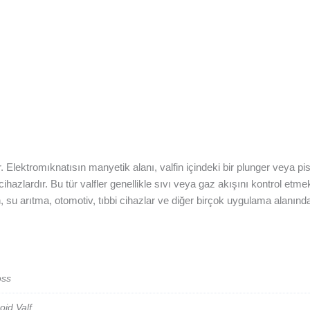
dür. Elektromıknatısın manyetik alanı, valfin içindeki bir plunger veya pis
cihazlardır. Bu tür valfler genellikle sıvı veya gaz akışını kontrol et
yon, su arıtma, otomotiv, tıbbi cihazlar ve diğer birçok uygulama alanı
oss
oid Valf