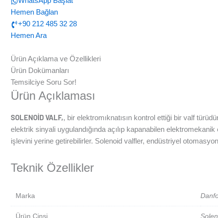
WhatsApp Başlat
Hemen Bağlan
+90 212 485 32 28
Hemen Ara
Ürün Açıklama ve Özellikleri
Ürün Dokümanları
Temsilciye Soru Sor!
Ürün Açıklaması
SOLENOİD VALF,
, bir elektromıknatısın kontrol ettiği bir valf türü
elektrik sinyali uygulandığında açılıp kapanabilen elektromekanik 
işlevini yerine getirebilirler. Solenoid valfler, endüstriyel otomas
Teknik Özellikler
Marka
Danf
Ürün Cinsi
Solen