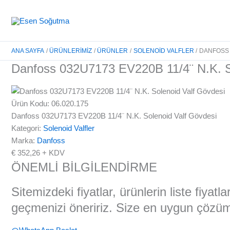
İçeriğe
atla
ANA SAYFA
ÜRÜNLERIMIZ
ÜRÜNLER
SOLENOID VALFLER
DANFOSS 
Danfoss 032U7173 EV220B 11/4¨ N.K. S
Ürün Kodu: 06.020.175
Danfoss 032U7173 EV220B 11/4¨ N.K. Solenoid Valf Gövdesi
Kategori:
Solenoid Valfler
Marka:
Danfoss
€
352,26
+ KDV
ÖNEMLİ BİLGİLENDİRME
Sitemizdeki fiyatlar, ürünlerin liste fiyat
geçmenizi öneririz. Size en uygun çözüml