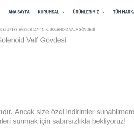
ANA SAYFA
KURUMSAL
ÜRÜNLERIMIZ
TÜM MARK
032U7173 EV220B 11/4¨ N.K. SOLENOID VALF GÖVDESI
olenoid Valf Gövdesi
larıdır. Ancak size özel indirimler sunabilme
eri sunmak için sabırsızlıkla bekliyoruz!