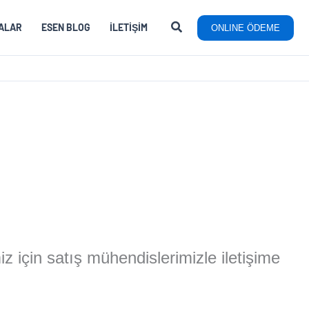
ALAR
ESEN BLOG
İLETIŞIM
ONLINE ÖDEME
miz için satış mühendislerimizle iletişime