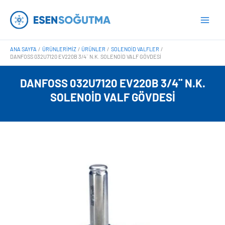
İçeriğe
Main
atla
Men
ANA SAYFA
ÜRÜNLERIMIZ
ÜRÜNLER
SOLENOID VALFLER
DANFOSS 032U7120 EV220B 3/4¨ N.K. SOLENOID VALF GÖVDESI
DANFOSS 032U7120 EV220B 3/4¨ N.K.
SOLENOID VALF GÖVDESI