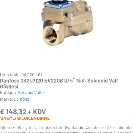
Ürün Kodu: 06.020.161
Danfoss 032U7120 EV220B 3/4¨ N.K. Solenoid Valf
Gövdesi
Kategori:
Solenoid Valfler
Marka:
Danfoss
€
148,32
+ KDV
ÖNEMLİ BİLGİLENDİRME
Sitemizdeki fiyatlar, ürünlerin liste fiyatlarıdır. Ancak size özel indirimler
sunabilmemiz için satış mühendislerimizle iletişime geçmenizi öneririz.