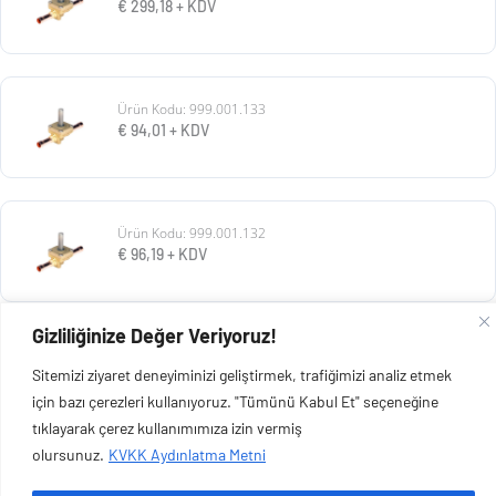
€
299,18
+ KDV
Ürün Kodu: 999.001.133
€
94,01
+ KDV
Ürün Kodu: 999.001.132
€
96,19
+ KDV
Gizliliğinize Değer Veriyoruz!
Ürün Kodu: 999.001.131
Sitemizi ziyaret deneyiminizi geliştirmek, trafiğimizi analiz etmek
€
70,75
+ KDV
için bazı çerezleri kullanıyoruz. "Tümünü Kabul Et" seçeneğine
tıklayarak çerez kullanımımıza izin vermiş
olursunuz.
KVKK Aydınlatma Metni