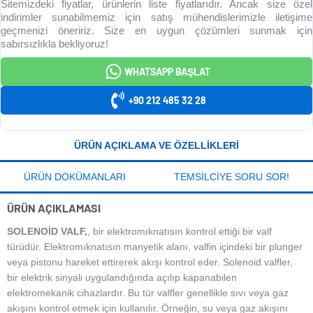
Sitemizdeki fiyatlar, ürünlerin liste fiyatlarıdır. Ancak size özel
indirimler sunabilmemiz için satış mühendislerimizle iletişime
geçmenizi öneririz. Size en uygun çözümleri sunmak için
sabırsızlıkla bekliyoruz!
WHATSAPP BAŞLAT
+90 212 485 32 28
ÜRÜN AÇIKLAMA VE ÖZELLIKLERI
ÜRÜN DOKÜMANLARI
TEMSILCIYE SORU SOR!
ÜRÜN AÇIKLAMASI
SOLENOİD VALF,
, bir elektromıknatısın kontrol ettiği bir valf
türüdür. Elektromıknatısın manyetik alanı, valfin içindeki bir plunger
veya pistonu hareket ettirerek akışı kontrol eder. Solenoid valfler,
bir elektrik sinyali uygulandığında açılıp kapanabilen
elektromekanik cihazlardır. Bu tür valfler genellikle sıvı veya gaz
akışını kontrol etmek için kullanılır. Örneğin, su veya gaz akışını