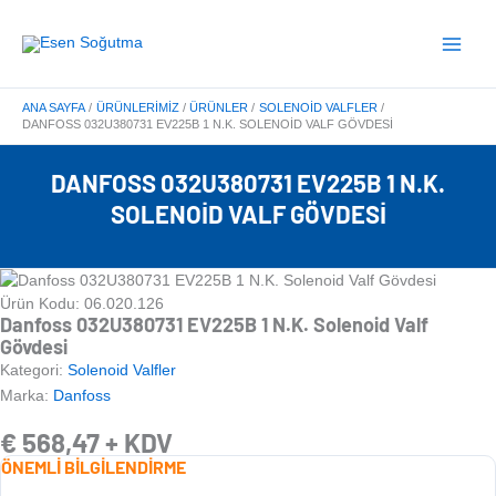
İçeriğe
Main
atla
Menu
ANA SAYFA
ÜRÜNLERIMIZ
ÜRÜNLER
SOLENOID VALFLER
DANFOSS 032U380731 EV225B 1 N.K. SOLENOID VALF GÖVDESI
DANFOSS 032U380731 EV225B 1 N.K.
SOLENOID VALF GÖVDESI
Ürün Kodu: 06.020.126
Danfoss 032U380731 EV225B 1 N.K. Solenoid Valf
Gövdesi
Kategori:
Solenoid Valfler
Marka:
Danfoss
€
568,47
+ KDV
ÖNEMLİ BİLGİLENDİRME