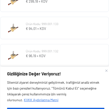
€
299,18
+ KDV
Ürün Kodu: 999.001.133
€
94,01
+ KDV
Ürün Kodu: 999.001.132
€
96,19
+ KDV
Gizliliğinize Değer Veriyoruz!
Ürün Kodu: 999.001.131
Sitemizi ziyaret deneyiminizi geliştirmek, trafiğimizi analiz etmek
€
70,75
+ KDV
için bazı çerezleri kullanıyoruz. "Tümünü Kabul Et" seçeneğine
tıklayarak çerez kullanımımıza izin vermiş
olursunuz.
KVKK Aydınlatma Metni