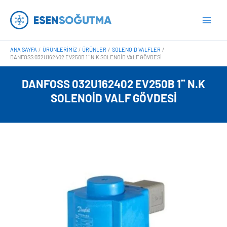
İçeriğe
Main
atla
Men
ANA SAYFA
ÜRÜNLERIMIZ
ÜRÜNLER
SOLENOID VALFLER
DANFOSS 032U162402 EV250B 1¨ N.K SOLENOID VALF GÖVDESI
DANFOSS 032U162402 EV250B 1¨ N.K
SOLENOID VALF GÖVDESI