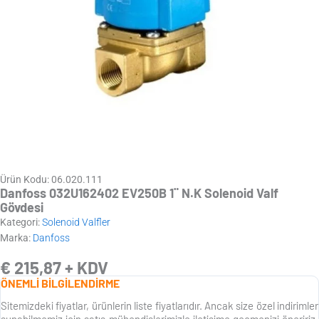
Ürün Kodu: 06.020.111
Danfoss 032U162402 EV250B 1¨ N.K Solenoid Valf
Gövdesi
Kategori:
Solenoid Valfler
Marka:
Danfoss
€
215,87
+ KDV
ÖNEMLİ BİLGİLENDİRME
Sitemizdeki fiyatlar, ürünlerin liste fiyatlarıdır. Ancak size özel indirimler
sunabilmemiz için satış mühendislerimizle iletişime geçmenizi öneririz.