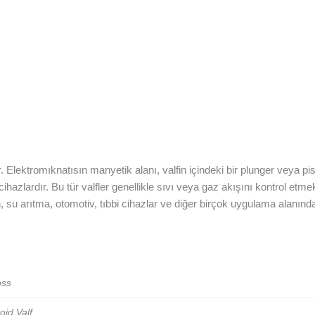
dür. Elektromıknatısın manyetik alanı, valfin içindeki bir plunger veya pis
cihazlardır. Bu tür valfler genellikle sıvı veya gaz akışını kontrol et
yon, su arıtma, otomotiv, tıbbi cihazlar ve diğer birçok uygulama alanı
oss
oid Valf