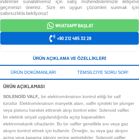
indirimler sunabilmemiz için satış mühendislerimizle iletişime
geçmenizi öneririz. Size en uygun çözümleri sunmak için
sabırsızlıkla bekliyoruz!
WHATSAPP BAŞLAT
+90 212 485 32 28
ÜRÜN AÇIKLAMA VE ÖZELLIKLERI
ÜRÜN DOKÜMANLARI
TEMSILCIYE SORU SOR!
ÜRÜN AÇIKLAMASI
SOLENOİD VALF,
, bir elektromıknatısın kontrol ettiği bir valf
türüdür. Elektromıknatısın manyetik alanı, valfin içindeki bir plunger
veya pistonu hareket ettirerek akışı kontrol eder. Solenoid valfler,
bir elektrik sinyali uygulandığında açılıp kapanabilen
elektromekanik cihazlardır. Bu tür valfler genellikle sıvı veya gaz
akışını kontrol etmek için kullanılır. Örneğin, su veya gaz akışını
açma veya kapama işlevini yerine getirebilirler. Solenoid valfler,