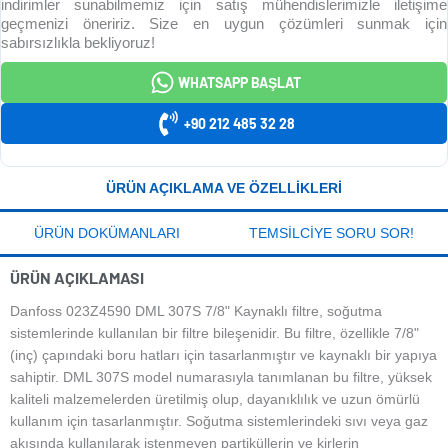
indirimler sunabilmemiz için satış mühendislerimizle iletişime
geçmenizi öneririz. Size en uygun çözümleri sunmak için
sabırsızlıkla bekliyoruz!
WHATSAPP BAŞLAT
+90 212 485 32 28
ÜRÜN AÇIKLAMA VE ÖZELLIKLERI
ÜRÜN DOKÜMANLARI
TEMSILCIYE SORU SOR!
ÜRÜN AÇIKLAMASI
Danfoss 023Z4590 DML 307S 7/8" Kaynaklı filtre, soğutma
sistemlerinde kullanılan bir filtre bileşenidir. Bu filtre, özellikle 7/8"
(inç) çapındaki boru hatları için tasarlanmıştır ve kaynaklı bir yapıya
sahiptir. DML 307S model numarasıyla tanımlanan bu filtre, yüksek
kaliteli malzemelerden üretilmiş olup, dayanıklılık ve uzun ömürlü
kullanım için tasarlanmıştır. Soğutma sistemlerindeki sıvı veya gaz
akışında kullanılarak istenmeyen partiküllerin ve kirlerin