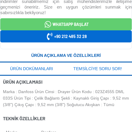
indirimler sunabilmemiz için satış mühendislerimizle iletişime
geçmenizi öneririz. Size en uygun çözümleri sunmak için
sabırsızlıkla bekliyoruz!
WHATSAPP BAŞLAT
+90 212 485 32 28
ÜRÜN AÇIKLAMA VE ÖZELLIKLERI
ÜRÜN DOKÜMANLARI
TEMSILCIYE SORU SOR!
ÜRÜN AÇIKLAMASI
Marka : Danfoss Ürün Cinsi : Drayer Ürün Kodu : 023Z4555 DML
033S Ürün Tipi : Çelik Bağlantı Şekli : Kaynaklı Giriş Çapı : 9,52 mm
(3/8") Çıkış Çapı : 9,52 mm (3/8") Soğutucu Akışkan : Tümü
TEKNIK ÖZELLIKLER