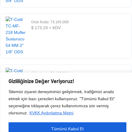
Ürün Kodu: 73.165.009
$
173,19
+ KDV
Ürün Kodu: 73.165.008
$
73,13
+ KDV
Gizliliğinize Değer Veriyoruz!
Sitemizi ziyaret deneyiminizi geliştirmek, trafiğimizi analiz
etmek için bazı çerezleri kullanıyoruz. "Tümünü Kabul Et"
seçeneğine tıklayarak çerez kullanımımıza izin vermiş
olursunuz.
KVKK Aydınlatma Metni
Tümünü Kabul Et
Copyright © 2026 Esen Isıtma Soğutma İnşaat Ltd Şti | Tüm Hakları Saklıdır.