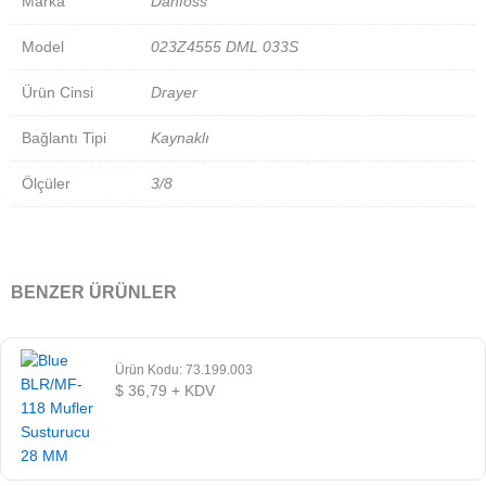
Marka
Danfoss
Model
023Z4555 DML 033S
Ürün Cinsi
Drayer
Bağlantı Tipi
Kaynaklı
Ölçüler
3/8
BENZER ÜRÜNLER
Ürün Kodu: 73.199.003
$
36,79
+ KDV