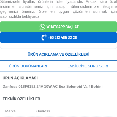
Sitemizdeki fiyatlar, ürünlerin liste fiyatlarıdır. Ancak size özel
indirimler sunabilmemiz için satış mühendislerimizle iletişime
geçmenizi öneririz. Size en uygun çözümleri sunmak için
sabırsızlıkla bekliyoruz!
WHATSAPP BAŞLAT
+90 212 485 32 28
ÜRÜN AÇIKLAMA VE ÖZELLIKLERI
ÜRÜN DOKÜMANLARI
TEMSILCIYE SORU SOR!
ÜRÜN AÇIKLAMASI
Danfoss 018F6182 24V 10W AC Eex Solenoid Valf Bobini
TEKNIK ÖZELLIKLER
Marka
Danfoss