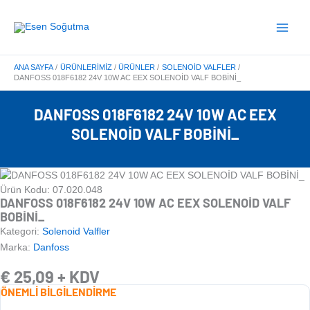
İçeriğe
Main
atla
Menu
ANA SAYFA
ÜRÜNLERIMIZ
ÜRÜNLER
SOLENOID VALFLER
DANFOSS 018F6182 24V 10W AC EEX SOLENOİD VALF BOBİNİ_
DANFOSS 018F6182 24V 10W AC EEX
SOLENOİD VALF BOBİNİ_
Ürün Kodu: 07.020.048
DANFOSS 018F6182 24V 10W AC EEX SOLENOİD VALF
BOBİNİ_
Kategori:
Solenoid Valfler
Marka:
Danfoss
€
25,09
+ KDV
ÖNEMLİ BİLGİLENDİRME