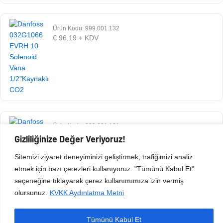
Ürün Kodu: 999.001.132
€
96,19
+ KDV
Ürün Kodu: 999.001.131
€
70,75
+ KDV
Gizliliğinize Değer Veriyoruz!
Sitemizi ziyaret deneyiminizi geliştirmek, trafiğimizi analiz
etmek için bazı çerezleri kullanıyoruz. "Tümünü Kabul Et"
seçeneğine tıklayarak çerez kullanımımıza izin vermiş
olursunuz.
KVKK Aydınlatma Metni
Tümünü Kabul Et