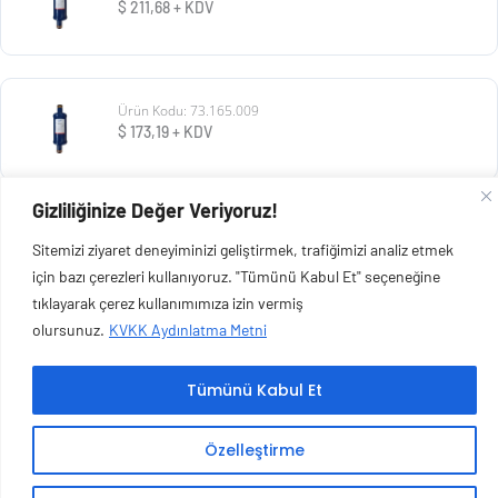
$
211,68
+ KDV
Ürün Kodu: 73.165.009
$
173,19
+ KDV
Gizliliğinize Değer Veriyoruz!
Ürün Kodu: 73.165.008
Sitemizi ziyaret deneyiminizi geliştirmek, trafiğimizi analiz etmek
$
73,13
+ KDV
için bazı çerezleri kullanıyoruz. "Tümünü Kabul Et" seçeneğine
tıklayarak çerez kullanımımıza izin vermiş
olursunuz.
KVKK Aydınlatma Metni
Tümünü Kabul Et
Copyright © 2026 Esen Isıtma Soğutma İnşaat Ltd Şti | Tüm Hakları Saklıdır.
Özelleştirme