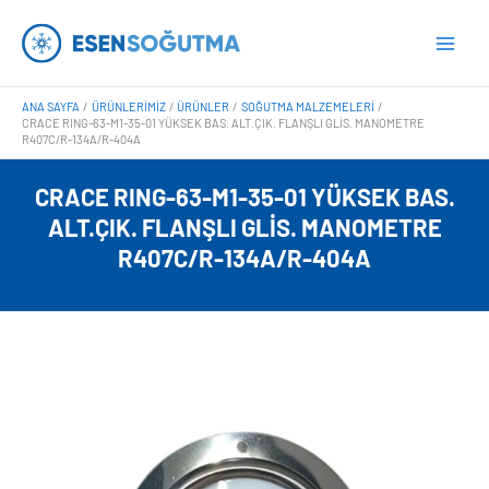
İçeriğe
Main
atla
Men
ANA SAYFA
ÜRÜNLERIMIZ
ÜRÜNLER
SOĞUTMA MALZEMELERI
CRACE RING-63-M1-35-01 YÜKSEK BAS. ALT.ÇIK. FLANŞLI GLIS. MANOMETRE
R407C/R-134A/R-404A
CRACE RING-63-M1-35-01 YÜKSEK BAS.
ALT.ÇIK. FLANŞLI GLIS. MANOMETRE
R407C/R-134A/R-404A