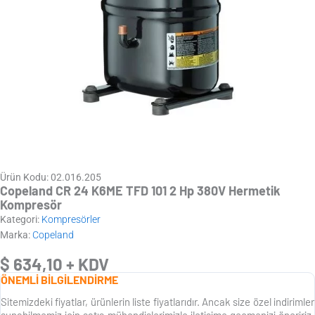
Ürün Kodu: 02.016.205
Copeland CR 24 K6ME TFD 101 2 Hp 380V Hermetik
Kompresör
Kategori:
Kompresörler
Marka:
Copeland
$
634,10
+ KDV
ÖNEMLİ BİLGİLENDİRME
Sitemizdeki fiyatlar, ürünlerin liste fiyatlarıdır. Ancak size özel indirimler
sunabilmemiz için satış mühendislerimizle iletişime geçmenizi öneririz.