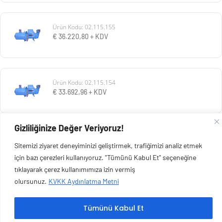
Ürün Kodu: 02.115.155
€
36.220,80
+ KDV
Ürün Kodu: 02.115.154
€
33.692,96
+ KDV
Gizliliğinize Değer Veriyoruz!
Ürün Kodu: 02.115.153
Sitemizi ziyaret deneyiminizi geliştirmek, trafiğimizi analiz etmek
€
30.928,80
+ KDV
için bazı çerezleri kullanıyoruz. "Tümünü Kabul Et" seçeneğine
tıklayarak çerez kullanımımıza izin vermiş
olursunuz.
KVKK Aydınlatma Metni
Tümünü Kabul Et
Copyright © 2026 Esen Isıtma Soğutma İnşaat Ltd Şti | Tüm Hakları Saklıdır.