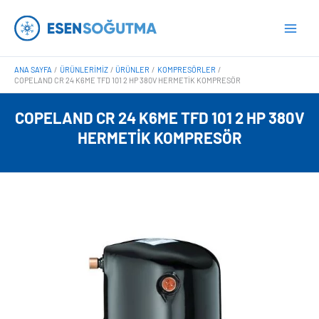
İçeriğe
Main
atla
Men
ANA SAYFA
ÜRÜNLERIMIZ
ÜRÜNLER
KOMPRESÖRLER
COPELAND CR 24 K6ME TFD 101 2 HP 380V HERMETIK KOMPRESÖR
COPELAND CR 24 K6ME TFD 101 2 HP 380V
HERMETIK KOMPRESÖR