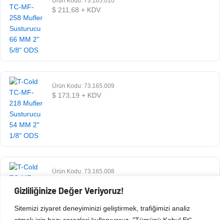
Ürün Kodu: 73.165.010
$
211,68
+ KDV
Ürün Kodu: 73.165.009
$
173,19
+ KDV
Ürün Kodu: 73.165.008
$
73,13
+ KDV
Gizliliğinize Değer Veriyoruz!
Sitemizi ziyaret deneyiminizi geliştirmek, trafiğimizi analiz
etmek için bazı çerezleri kullanıyoruz. "Tümünü Kabul Et"