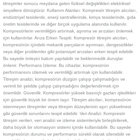
titreşimler sonucu meydana gelen fiziksel değişiklikleri elektriksel
sinyallere dönüştürür. Kullanım Alanları: Kompresör titreşim alıcıları,
endüstriyel tesislerde, enerji santrallerinde, kimya tesislerinde, gıda
üretim tesislerinde ve diğer birçok uygulama alanında kullanılır.
Kompresörlerin verimliliğini artırmak, aşınma ve arızaları önlemek
için kullanılırlar. Arıza Erken Tespiti: Kompresör titreşim alıcıları,
kompresörün içindeki mekanik parçaların aşınması, dengesizlikler
veya diğer problemler gibi potansiyel arızaları erken tespit edebilir.
Bu sayede önleyici bakım yapılabilir ve beklenmedik duruşlar
önlenir. Performans İzleme: Bu cihazlar, kompresörün
performansını izlemek ve verimliliği artırmak için kullanılabilir.
Titreşim analizi, kompresörün düzgün çalışıp çalışmadığını ve
verimli bir şekilde çalışıp çalışmadığını değerlendirmek için
önemlidir. Güvenlik: Kompresörler yüksek basınçlı gazları işledikleri
için güvenlik büyük bir önem taşır. Titreşim alıcıları, kompresörün
istenmeyen titreşimler veya titreşim düzeylerinin aşırı yükselmesi
gibi güvenlik sorunlarını tespit edebilir. Veri Analizi: Kompresör
titreşim verileri, veri analizi ve izleme sistemleriyle birleştirilerek,
daha büyük bir otomasyon sistemi içinde kullanılabilir. Bu sayede
kompresörün durumu ve performansı sürekli olarak izlenebilir ve