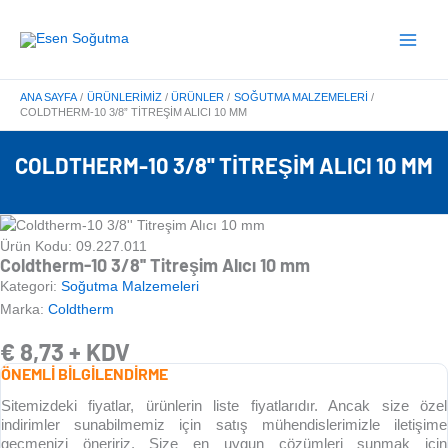
İçeriğe
Main
atla
Menu
ANA SAYFA
ÜRÜNLERIMIZ
ÜRÜNLER
SOĞUTMA MALZEMELERI
COLDTHERM-10 3/8” TITREŞIM ALICI 10 MM
COLDTHERM-10 3/8'' TITREŞIM ALICI 10 MM
Ürün Kodu: 09.227.011
Coldtherm-10 3/8'' Titreşim Alıcı 10 mm
Kategori:
Soğutma Malzemeleri
Marka:
Coldtherm
€
8,73
+ KDV
ÖNEMLİ BİLGİLENDİRME
Sitemizdeki fiyatlar, ürünlerin liste fiyatlarıdır. Ancak size özel
indirimler sunabilmemiz için satış mühendislerimizle iletişime
geçmenizi öneririz. Size en uygun çözümleri sunmak için