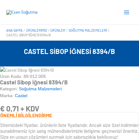
İçeriğe
Main
atla
Menu
ANA SAYFA
ÜRÜNLERIMIZ
ÜRÜNLER
SOĞUTMA MALZEMELERI
CASTEL SIBOP İĞNESI 8394/B
CASTEL SIBOP İĞNESI 8394/B
Ürün Kodu: 89.012.005
Castel Sibop İğnesi 8394/B
Kategori:
Soğutma Malzemeleri
Marka:
Castel
€
0,71
+ KDV
ÖNEMLİ BİLGİLENDİRME
Sitemizdeki fiyatlar, ürünlerin liste fiyatlarıdır. Ancak size özel indirimler
sunabilmemiz için satış mühendislerimizle iletişime geçmenizi öneririz.
Size en uygun çözümleri sunmak için sabırsızlıkla bekliyoruz!