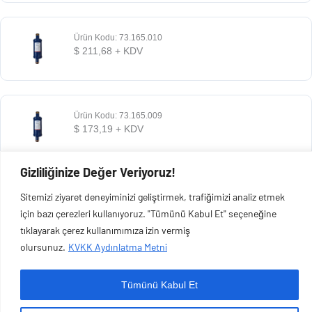
Ürün Kodu: 73.165.010
$
211,68
+ KDV
Ürün Kodu: 73.165.009
$
173,19
+ KDV
Gizliliğinize Değer Veriyoruz!
Ürün Kodu: 73.165.008
Sitemizi ziyaret deneyiminizi geliştirmek, trafiğimizi analiz etmek
$
73,13
+ KDV
için bazı çerezleri kullanıyoruz. "Tümünü Kabul Et" seçeneğine
tıklayarak çerez kullanımımıza izin vermiş
olursunuz.
KVKK Aydınlatma Metni
Tümünü Kabul Et
Copyright © 2026 Esen Isıtma Soğutma İnşaat Ltd Şti | Tüm Hakları Saklıdır.