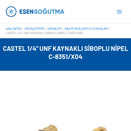
İçeriğe
Main
atla
Men
ANA SAYFA
ÜRÜNLERIMIZ
ÜRÜNLER
BAKIR BAĞLANTI ELEMANLARI
CASTEL 1/4″ UNF KAYNAKLI SIBOPLU NIPEL C-8351/X04
CASTEL 1/4" UNF KAYNAKLI SIBOPLU NIPEL
C-8351/X04