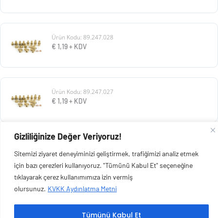
Ürün Kodu: 89.247.028
€
1,19
+ KDV
Ürün Kodu: 89.247.027
€
1,19
+ KDV
Gizliliğinize Değer Veriyoruz!
Ürün Kodu: 89.247.026
Sitemizi ziyaret deneyiminizi geliştirmek, trafiğimizi analiz etmek
€
2,78
+ KDV
için bazı çerezleri kullanıyoruz. "Tümünü Kabul Et" seçeneğine
tıklayarak çerez kullanımımıza izin vermiş
olursunuz.
KVKK Aydınlatma Metni
Tümünü Kabul Et
Copyright © 2026 Esen Isıtma Soğutma İnşaat Ltd Şti | Tüm Hakları Saklıdır.