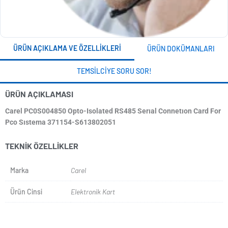
ÜRÜN AÇIKLAMA VE ÖZELLIKLERI
ÜRÜN DOKÜMANLARI
TEMSILCIYE SORU SOR!
ÜRÜN AÇIKLAMASI
Carel PC0S004850 Opto-Isolated RS485 Serıal Connetıon Card For
Pco Sıstema 371154-S613802051
TEKNIK ÖZELLIKLER
Marka
Carel
Ürün Cinsi
Elektronik Kart