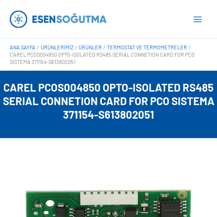
İçeriğe
Main
atla
Men
ANA SAYFA
ÜRÜNLERIMIZ
ÜRÜNLER
TERMOSTAT VE TERMOMETRELER
CAREL PCOS004850 OPTO-ISOLATED RS485 SERIAL CONNETION CARD FOR PCO
SISTEMA 371154-S613802051
CAREL PCOS004850 OPTO-ISOLATED RS485
SERIAL CONNETION CARD FOR PCO SISTEMA
371154-S613802051