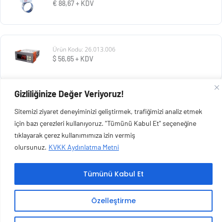
€
88,67
+ KDV
Ürün Kodu: 26.013.006
$
56,65
+ KDV
Gizliliğinize Değer Veriyoruz!
Ürün Kodu: 99.020.083
Sitemizi ziyaret deneyiminizi geliştirmek, trafiğimizi analiz etmek
€
397,70
+ KDV
için bazı çerezleri kullanıyoruz. "Tümünü Kabul Et" seçeneğine
tıklayarak çerez kullanımımıza izin vermiş
olursunuz.
KVKK Aydınlatma Metni
Tümünü Kabul Et
Copyright © 2026 Esen Isıtma Soğutma İnşaat Ltd Şti | Tüm Hakları Saklıdır.
Özelleştirme