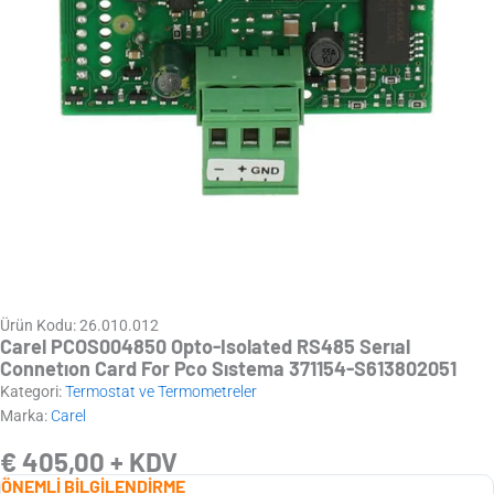
Ürün Kodu: 26.010.012
Carel PCOS004850 Opto-Isolated RS485 Serıal
Connetıon Card For Pco Sıstema 371154-S613802051
Kategori:
Termostat ve Termometreler
Marka:
Carel
€
405,00
+ KDV
ÖNEMLİ BİLGİLENDİRME