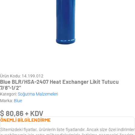
Ürün Kodu: 14.199.012
Blue BLR/HSA-2407 Heat Exchanger Likit Tutucu
7/8"-1/2"
Kategori:
Soğutma Malzemeleri
Marka:
Blue
$
80,86
+ KDV
ÖNEMLİ BİLGİLENDİRME
Sitemizdeki fiyatlar, ürünlerin liste fiyatlarıdır. Ancak size özel indirimler
sunabilmemiz için satış mühendislerimizle iletişime geçmenizi öneririz.