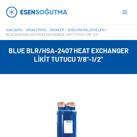
İçeriğe
Main
atla
Men
ANA SAYFA
ÜRÜNLERIMIZ
ÜRÜNLER
SOĞUTMA MALZEMELERI
BLUE BLR/HSA-2407 HEAT EXCHANGER LIKIT TUTUCU 7/8″-1/2″
BLUE BLR/HSA-2407 HEAT EXCHANGER
LIKIT TUTUCU 7/8"-1/2"