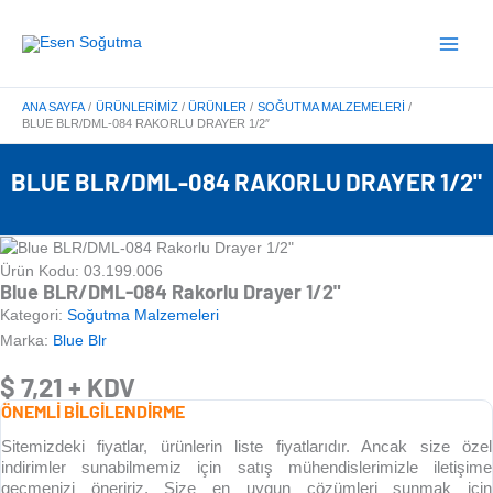
İçeriğe
Main
atla
Menu
ANA SAYFA
ÜRÜNLERIMIZ
ÜRÜNLER
SOĞUTMA MALZEMELERI
BLUE BLR/DML-084 RAKORLU DRAYER 1/2″
BLUE BLR/DML-084 RAKORLU DRAYER 1/2"
Ürün Kodu: 03.199.006
Blue BLR/DML-084 Rakorlu Drayer 1/2"
Kategori:
Soğutma Malzemeleri
Marka:
Blue Blr
$
7,21
+ KDV
ÖNEMLİ BİLGİLENDİRME
Sitemizdeki fiyatlar, ürünlerin liste fiyatlarıdır. Ancak size özel
indirimler sunabilmemiz için satış mühendislerimizle iletişime
geçmenizi öneririz. Size en uygun çözümleri sunmak için