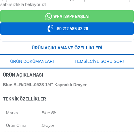
sabırsızlıkla bekliyoruz!
WHATSAPP BAŞLAT
+90 212 485 32 28
ÜRÜN AÇIKLAMA VE ÖZELLIKLERI
ÜRÜN DOKÜMANLARI
TEMSILCIYE SORU SOR!
ÜRÜN AÇIKLAMASI
Blue BLR/DML-052S 1/4" Kaynaklı Drayer
TEKNIK ÖZELLIKLER
Marka
Blue Blr
Ürün Cinsi
Drayer