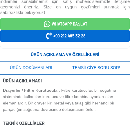
indirimler sunabilmemiz için satış mühendislerimizle iletişime
geçmenizi öneririz. Size en uygun çözümleri sunmak için
sabırsızlıkla bekliyoruz!
WHATSAPP BAŞLAT
+90 212 485 32 28
ÜRÜN AÇIKLAMA VE ÖZELLIKLERI
ÜRÜN DOKÜMANLARI
TEMSILCIYE SORU SOR!
ÜRÜN AÇIKLAMASI
Drayerler / Filtre Kurutucular
. Filtre kurutucular, bir soğutma
sisteminde kullanılan kurutucu ve filtre kombinasyonları olan
elemanlardır. Bir drayer kir, metal veya talaş gibi herhangi bir
parçacığın soğutma devresinde dolaşmasını önler.
TEKNIK ÖZELLIKLER