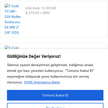
Ürün Kodu: 73.165.009
$
173,19
+ KDV
Ürün Kodu: 73.165.008
$
73,13
+ KDV
Gizliliğinize Değer Veriyoruz!
Sitemizi ziyaret deneyiminizi geliştirmek, trafiğimizi analiz
etmek için bazı çerezleri kullanıyoruz. "Tümünü Kabul Et"
seçeneğine tıklayarak çerez kullanımımıza izin vermiş
olursunuz.
KVKK Aydınlatma Metni
Tümünü Kabul Et
Copyright © 2026 Esen Isıtma Soğutma İnşaat Ltd Şti | Tüm Hakları Saklıdır.