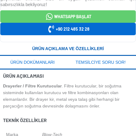
sabırsızlıkla bekliyoruz!
WHATSAPP BAŞLAT
+90 212 485 32 28
ÜRÜN AÇIKLAMA VE ÖZELLIKLERI
ÜRÜN DOKÜMANLARI
TEMSILCIYE SORU SOR!
ÜRÜN AÇIKLAMASI
Drayerler / Filtre Kurutucular
. Filtre kurutucular, bir soğutma
sisteminde kullanılan kurutucu ve filtre kombinasyonları olan
elemanlardır. Bir drayer kir, metal veya talaş gibi herhangi bir
parçacığın soğutma devresinde dolaşmasını önler.
TEKNIK ÖZELLIKLER
Marka
Blow-Tech