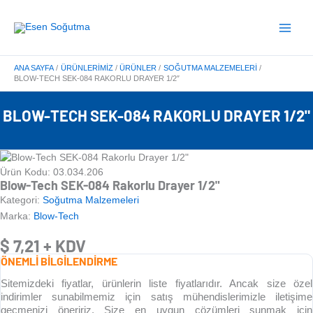
İçeriğe
Main
atla
Menu
ANA SAYFA
ÜRÜNLERIMIZ
ÜRÜNLER
SOĞUTMA MALZEMELERI
BLOW-TECH SEK-084 RAKORLU DRAYER 1/2″
BLOW-TECH SEK-084 RAKORLU DRAYER 1/2"
Ürün Kodu: 03.034.206
Blow-Tech SEK-084 Rakorlu Drayer 1/2"
Kategori:
Soğutma Malzemeleri
Marka:
Blow-Tech
$
7,21
+ KDV
ÖNEMLİ BİLGİLENDİRME
Sitemizdeki fiyatlar, ürünlerin liste fiyatlarıdır. Ancak size özel
indirimler sunabilmemiz için satış mühendislerimizle iletişime
geçmenizi öneririz. Size en uygun çözümleri sunmak için