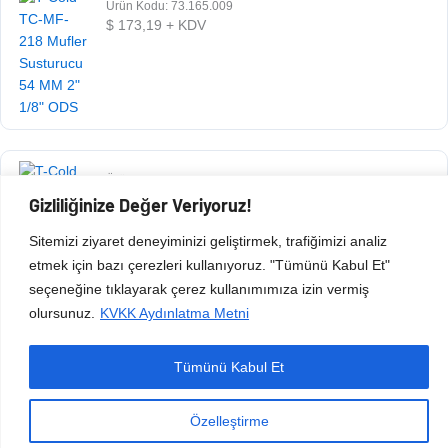
Ürün Kodu: 73.165.009
$
173,19
+ KDV
Ürün Kodu: 73.165.008
$
73,13
+ KDV
Gizliliğinize Değer Veriyoruz!
Sitemizi ziyaret deneyiminizi geliştirmek, trafiğimizi analiz
etmek için bazı çerezleri kullanıyoruz. "Tümünü Kabul Et"
seçeneğine tıklayarak çerez kullanımımıza izin vermiş
olursunuz.
KVKK Aydınlatma Metni
Tümünü Kabul Et
Copyright © 2026 Esen Isıtma Soğutma İnşaat Ltd Şti | Tüm Hakları Saklıdır.
Özelleştirme