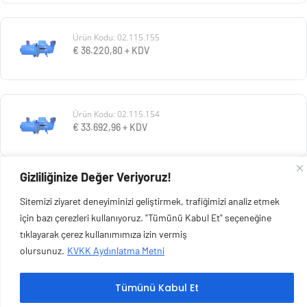
Ürün Kodu: 02.115.155
€
36.220,80
+ KDV
Ürün Kodu: 02.115.154
€
33.692,96
+ KDV
Gizliliğinize Değer Veriyoruz!
Ürün Kodu: 02.115.153
Sitemizi ziyaret deneyiminizi geliştirmek, trafiğimizi analiz etmek
€
30.928,80
+ KDV
için bazı çerezleri kullanıyoruz. "Tümünü Kabul Et" seçeneğine
tıklayarak çerez kullanımımıza izin vermiş
olursunuz.
KVKK Aydınlatma Metni
Tümünü Kabul Et
Copyright © 2026 Esen Isıtma Soğutma İnşaat Ltd Şti | Tüm Hakları Saklıdır.