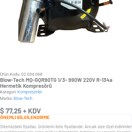
Ürün Kodu: 02.034.068
Blow-Tech MQ-GQR90TG 1/3- 990W 220V R-134a
Hermetik Kompresörü
Kategori:
Kompresörler
Marka:
Blow-Tech
$
77,25
+ KDV
ÖNEMLİ BİLGİLENDİRME
Sitemizdeki fiyatlar, ürünlerin liste fiyatlarıdır. Ancak size özel indirimler
sunabilmemiz için satış mühendislerimizle iletişime geçmenizi öneririz.