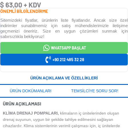
$
63,00
+ KDV
ÖNEMLİ BİLGİLENDİRME
Sitemizdeki fiyatlar, ürünlerin liste fiyatlarıdır. Ancak size özel
indirimler sunabilmemiz için satış mühendislerimizle iletişime
geçmenizi öneririz. Size en uygun çözümleri sunmak için
sabırsızlıkla bekliyoruz!
WHATSAPP BAŞLAT
+90 212 485 32 28
ÜRÜN AÇIKLAMA VE ÖZELLIKLERI
ÜRÜN DOKÜMANLARI
TEMSILCIYE SORU SOR!
ÜRÜN AÇIKLAMASI
KLIMA DRENAJ POMPALARI,
klimaların iç ünitelerinden oluşan
drenaj suyunun, uygun bir şekilde tahliye edilmesini sağlayan
cihazlardır. Klima sistemlerinin verimli çalışması için, iç ünitelerde