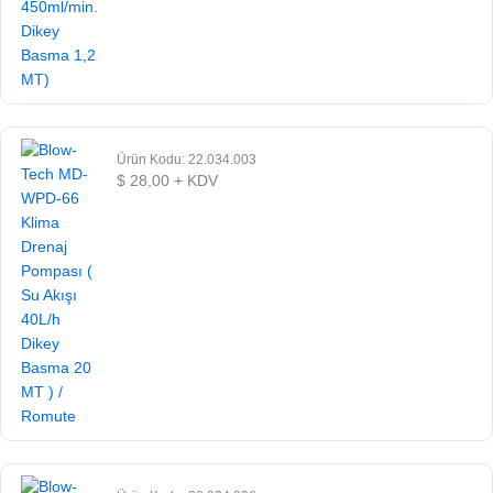
Ürün Kodu: 22.034.003
$
28,00
+ KDV