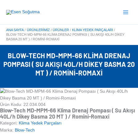
İçeriğe
Main
atla
Menu
ANA SAYFA
ÜRÜNLERIMIZ
ÜRÜNLER
KLIMA YEDEK PARÇALARI
BLOW-TECH MD-MPM-66 KLIMA DRENAJ POMPASI ( SU AKIŞI 40L/H DIKEY
BASMA 20 MT ) / ROMINI-ROMAXI
BLOW-TECH MD-MPM-66 KLIMA DRENAJ
POMPASI ( SU AKIŞI 40L/H DIKEY BASMA 20
MT ) / ROMINI-ROMAXI
Ürün Kodu: 22.034.004
Blow-Tech MD-MPM-66 Klima Drenaj Pompası ( Su Akışı
40L/h Dikey Basma 20 MT ) / Romini-Romaxi
Kategori:
Klima Yedek Parçaları
Marka:
Blow-Tech