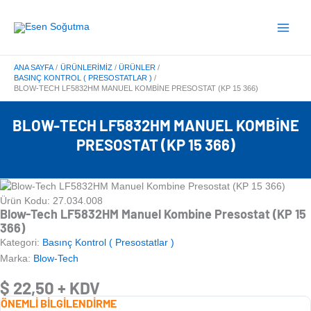
İçeriğe
Main
atla
Menu
ANA SAYFA
ÜRÜNLERIMIZ
ÜRÜNLER
BASINÇ KONTROL ( PRESOSTATLAR )
BLOW-TECH LF5832HM MANUEL KOMBINE PRESOSTAT (KP 15 366)
BLOW-TECH LF5832HM MANUEL KOMBINE
PRESOSTAT (KP 15 366)
Ürün Kodu: 27.034.008
Blow-Tech LF5832HM Manuel Kombine Presostat (KP 15
366)
Kategori:
Basınç Kontrol ( Presostatlar )
Marka:
Blow-Tech
$
22,50
+ KDV
ÖNEMLİ BİLGİLENDİRME