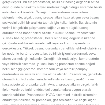
gerçekleştirir. Bu tür presostatlar, belirli bir basınç değerinin altına
düştüğünde bir elektrik sinyali üreterek bağlı olduğu sistemde belirli
eylemleri tetikleyebilir. Örneğin, havalandırma veya ısıtma
sistemlerinde, alçak basınç presostatları hava akışını veya basınç
seviyesini belirli bir aralıkta tutmak için kullanılabilir. Bu, sistemin
verimli bir şekilde çalışmasını sağlar ve aşırı düşük basınç
durumlarında hasar riskini azaltır. Yüksek Basınç Presostatları:
Yüksek basınç presostatları, belirli bir basınç değerinin üzerine
çıktığında elektriksel devreleri etkileyerek kontrol işlemlerini
gerçekleştirir. Yüksek basınç durumları genellikle tehlikeli olabilir ve
bu nedenle bu tür presostatlar, belirli bir işlemi durdurmak veya
alarm vermek için kullanılır. Örneğin, bir endüstriyel kompresörde
veya hidrolik sistemde, yüksek basınç presostatı basınç değeri
belirli bir eşiği geçerse, kompresörü veya hidrolik pompayı
durdurabilir ve sistemi koruma altına alabilir. Presostatlar, genellikle
otomatik kontrol sistemlerinde kullanılır ve basınç aralığına ve
hassasiyete göre ayarlanabilir. Ayrıca, presostatların birçok farklı
tipleri vardır ve farklı endüstriyel uygulamalara uygun olarak
tasarlanabilirler. Presostatlar, HVAC sistemleri, hidrolik sistemler,
endüstriyel tesisler, su pompaları, gaz tesisatları ve çeşitli diğer