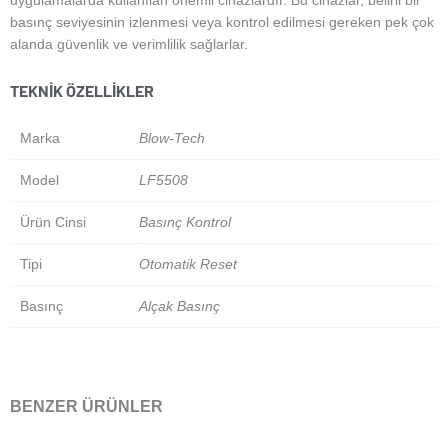
uygulamalarda kullanılan önemli cihazlardır. Bu cihazlar, belirli bir
basınç seviyesinin izlenmesi veya kontrol edilmesi gereken pek çok
alanda güvenlik ve verimlilik sağlarlar.
TEKNIK ÖZELLIKLER
Marka
Blow-Tech
Model
LF5508
Ürün Cinsi
Basınç Kontrol
Tipi
Otomatik Reset
Basınç
Alçak Basınç
BENZER ÜRÜNLER