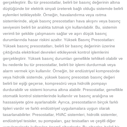
gerçekleştirir. Bu tür presostatlar, belirli bir basınç değerinin altına
düştüğünde bir elektrik sinyali üreterek bağlı olduğu sistemde belirli
eylemleri tetikleyebilir. Örneğin, havalandırma veya ısıtma
sistemlerinde, alçak basınç presostatları hava akışını veya basınç
seviyesini belirli bir aralıkta tutmak için kullanılabilir. Bu, sistemin
verimli bir şekilde çalışmasını sağlar ve aşırı düşük basınç
durumlarında hasar riskini azaltır. Yüksek Basınç Presostatları:
Yüksek basınç presostatları, belirli bir basınç değerinin üzerine
çıktığında elektriksel devreleri etkileyerek kontrol işlemlerini
gerçekleştirir. Yüksek basınç durumları genellikle tehlikeli olabilir ve
bu nedenle bu tür presostatlar, belirli bir işlemi durdurmak veya
alarm vermek için kullanılır. Örneğin, bir endüstriyel kompresörde
veya hidrolik sistemde, yüksek basınç presostatı basınç değeri
belirli bir eşiği geçerse, kompresörü veya hidrolik pompayı
durdurabilir ve sistemi koruma altına alabilir. Presostatlar, genellikle
otomatik kontrol sistemlerinde kullanılır ve basınç aralığına ve
hassasiyete göre ayarlanabilir. Ayrıca, presostatların birçok farklı
tipleri vardır ve farklı endüstriyel uygulamalara uygun olarak
tasarlanabilirler. Presostatlar, HVAC sistemleri, hidrolik sistemler,
endüstriyel tesisler, su pompaları, gaz tesisatları ve çeşitli diğer