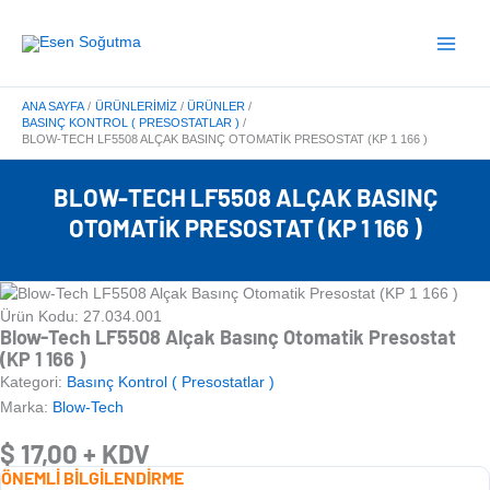
İçeriğe
Main
atla
Menu
ANA SAYFA
ÜRÜNLERIMIZ
ÜRÜNLER
BASINÇ KONTROL ( PRESOSTATLAR )
BLOW-TECH LF5508 ALÇAK BASINÇ OTOMATIK PRESOSTAT (KP 1 166 )
BLOW-TECH LF5508 ALÇAK BASINÇ
OTOMATIK PRESOSTAT (KP 1 166 )
Ürün Kodu: 27.034.001
Blow-Tech LF5508 Alçak Basınç Otomatik Presostat
(KP 1 166 )
Kategori:
Basınç Kontrol ( Presostatlar )
Marka:
Blow-Tech
$
17,00
+ KDV
ÖNEMLİ BİLGİLENDİRME