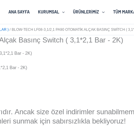
ANA SAYFA
KURUMSAL
ÜRÜNLERIMIZ
TÜM MARK
LAR )
BLOW-TECH LF08-3,1/2,1 PA90 OTOMATIK ALÇAK BASINÇ SWITCH ( 3,1*
lçak Basınç Switch ( 3,1*2,1 Bar - 2K)
*2,1 Bar - 2K)
larıdır. Ancak size özel indirimler sunabilme
eri sunmak için sabırsızlıkla bekliyoruz!