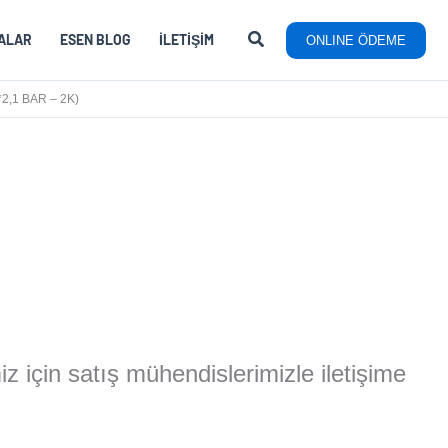
ALAR
ESEN BLOG
İLETIŞIM
ONLINE ÖDEME
2,1 BAR – 2K)
miz için satış mühendislerimizle iletişime