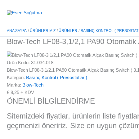
İçeriğe
atla
ANA SAYFA
ÜRÜNLERIMIZ
ÜRÜNLER
BASINÇ KONTROL ( PRESOSTAT
Blow-Tech LF08-3,1/2,1 PA90 Otomatik A
Ürün Kodu: 31.034.018
Blow-Tech LF08-3,1/2,1 PA90 Otomatik Alçak Basınç Switch ( 3,1
Kategori:
Basınç Kontrol ( Presostatlar )
Marka:
Blow-Tech
€
8,25
+ KDV
ÖNEMLİ BİLGİLENDİRME
Sitemizdeki fiyatlar, ürünlerin liste fiyat
geçmenizi öneririz. Size en uygun çözüml